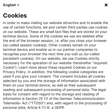
English
Suchbegriff eingeben
Suche
Suche sch
Blogs
Cookies
Blogs
Steuern & Recht
Erweiterung des EU Innovatio
In order to make visiting our website attractive and to enable the
use of certain functions, we and certain third parties use cookies
on our website. These are small text files that are stored on your
Erweiterung des EU
terminal device. Some of the cookies we use are deleted after
the end of the browser session, i.e. after you close your browser
Innovationsfonds – Attraktive
(so-called session cookies). Other cookies remain on your
terminal device and enable us or our partner companies to
Fördermöglichkeiten für die
recognise your browser the next time you visit us (so-called
persistent cookies). On our website, we use Cookies strictly
necessary for the operation of our website (hereinafter “required
Herstellung von erneuerbarem
Cookie”). Learn more about these required Cookies on our
Privacy Policy. In addition, the following cookie categories are
Wasserstoff
used if you give your consent. The consent includes all cookies
selected by you and the storage of information associated with
them on your terminal device, as well as their subsequent
reading and subsequent processing of personal data. The legal
basis for consent with regard to the storage and reading of
13. November 2023
5 Minuten Lesezeit
information is Section 25 (1) of the German Telecommunication-
PDF erstellen
Auf LinkedIn teilen
Auf Xing teilen
Per E-Mail teilen
Link kopieren
Telemedia- Act ("TTDSG") and, with regard to the processing of
personal data, Article 6 (1) lit. a GDPR.