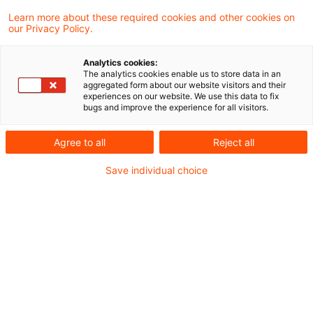
Learn more about these required cookies and other cookies on
our Privacy Policy.
Durch die aktuelle Überarbeitung der EU
Analytics cookies:
Emissionshandelssystem Richtlinie wurden
The analytics cookies enable us to store data in an
aggregated form about our website visitors and their
die Fördermöglichkeiten des EU
experiences on our website. We use this data to fix
bugs and improve the experience for all visitors.
Innovationsfonds (IF) weiter ausgebaut.
Unter anderem wurde ein neuer
Agree to all
Reject all
Fördermechanismus in Form von
Save individual choice
Ausschreibungen („Auktionen“) eingeführt.
Eine erste Pilotauktion mit dem Ziel der
Förderung des Ausbaus von
Produktionskapazitäten für Wasserstoff aus
erneuerbaren Brennstoffen nicht-
biologischen Ursprungs (RFNBO) wird am 23.
November 2023 starten. Die dieser Auktion