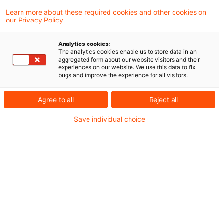
Learn more about these required cookies and other cookies on
our Privacy Policy.
Hintergrund
Analytics cookies:
The analytics cookies enable us to store data in an
Nach der Allgemeinen
aggregated form about our website visitors and their
experiences on our website. We use this data to fix
Gruppenfreistellungsverordnung (AGVO) können
bugs and improve the experience for all visitors.
staatliche Beihilfen für bestimmte Gruppen
Agree to all
Reject all
Fördermaßnahmen ohne eine vorherige
Save individual choice
Notifizierung bei der EU-Kommission gewährt
werden. Eine wesentliche Voraussetzung dieser
Freistellungsmöglichkeit ist in Art. 6 AGVO
verankert. Der sog. „Anreizeffekt“ ermöglicht
die Förderung von Vorhaben nur, wenn der
Empfänger vor Beginn der Arbeiten einen
entsprechenden Förderantrag gestellt hat.