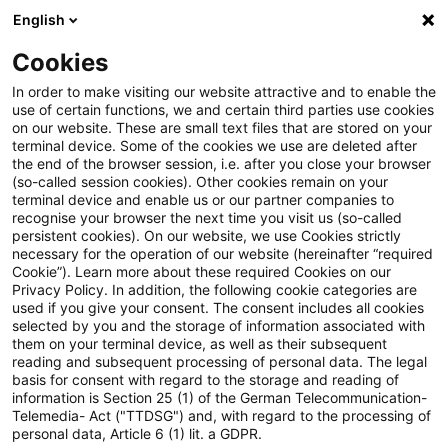
English
Suchbegriff eingeben
Suche
Suche sch
Blogs
Cookies
Blogs
Steuern & Recht
Vorzeitiger „Maßnahmenbeginn
In order to make visiting our website attractive and to enable the
use of certain functions, we and certain third parties use cookies
on our website. These are small text files that are stored on your
Vorzeitiger
terminal device. Some of the cookies we use are deleted after
the end of the browser session, i.e. after you close your browser
„Maßnahmenbeginn“ ist nicht
(so-called session cookies). Other cookies remain on your
terminal device and enable us or our partner companies to
stets förderschädlich
recognise your browser the next time you visit us (so-called
persistent cookies). On our website, we use Cookies strictly
necessary for the operation of our website (hereinafter “required
Cookie”). Learn more about these required Cookies on our
Privacy Policy. In addition, the following cookie categories are
23. November 2023
5 Minuten Lesezeit
used if you give your consent. The consent includes all cookies
selected by you and the storage of information associated with
PDF erstellen
Auf LinkedIn teilen
Auf Xing teilen
Per E-Mail teilen
Link kopieren
them on your terminal device, as well as their subsequent
reading and subsequent processing of personal data. The legal
basis for consent with regard to the storage and reading of
information is Section 25 (1) of the German Telecommunication-
Telemedia- Act ("TTDSG") and, with regard to the processing of
Verfasst von Dr. Engin Ciftci
personal data, Article 6 (1) lit. a GDPR.