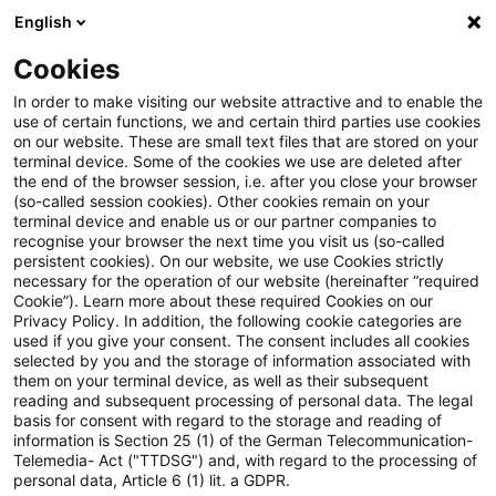
English
Suchbegriff eingeben
Suche
Suche sch
Blogs
Cookies
Blogs
Steuern & Recht
EuGH: Umsatzsteuerliche Le
In order to make visiting our website attractive and to enable the
use of certain functions, we and certain third parties use cookies
on our website. These are small text files that are stored on your
EuGH: Umsatzsteuerliche
terminal device. Some of the cookies we use are deleted after
the end of the browser session, i.e. after you close your browser
Leistungsbestimmung bei
(so-called session cookies). Other cookies remain on your
terminal device and enable us or our partner companies to
Verwendung von Karten oder
recognise your browser the next time you visit us (so-called
persistent cookies). On our website, we use Cookies strictly
necessary for the operation of our website (hereinafter “required
Applikationen zum Aufladen
Cookie”). Learn more about these required Cookies on our
Privacy Policy. In addition, the following cookie categories are
von E-Fahrzeugen
used if you give your consent. The consent includes all cookies
selected by you and the storage of information associated with
them on your terminal device, as well as their subsequent
reading and subsequent processing of personal data. The legal
basis for consent with regard to the storage and reading of
18. Oktober 2024
4 Minuten Lesezeit
information is Section 25 (1) of the German Telecommunication-
PDF erstellen
Auf LinkedIn teilen
Auf Xing teilen
Per E-Mail teilen
Link kopieren
Telemedia- Act ("TTDSG") and, with regard to the processing of
personal data, Article 6 (1) lit. a GDPR.