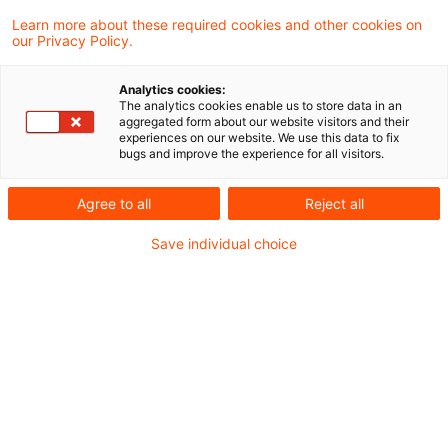
Learn more about these required cookies and other cookies on
our Privacy Policy.
Der Europäische Gerichtshof musste sich
Analytics cookies:
aufgrund eines schwedischen
The analytics cookies enable us to store data in an
aggregated form about our website visitors and their
Vorabentscheidungsersuchen unter
experiences on our website. We use this data to fix
bugs and improve the experience for all visitors.
Beteiligung einer deutschen Gesellschaft
mit umsatzsteuerlichen Fragen
Agree to all
Reject all
beschäftigen, die sich aus der Verwendung
Save individual choice
von Vorrichtungen (wie einer Karte oder
Applikation) zum Aufladen von
Elektrofahrzeugen ergeben. Das Ergebnis
ist aus bestimmten Gründen abweichend
von einer früheren Entscheidung der
Luxemburger Richter aus 2023, wonach
insgesamt eine einheitliche Lieferung