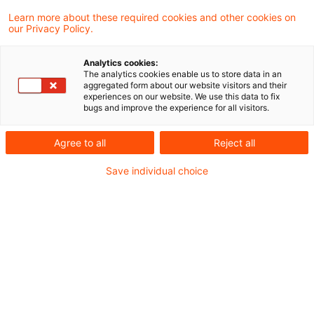
Phase, in der das Management nicht nur
Learn more about these required cookies and other cookies on
our Privacy Policy.
wirtschaftlich, sondern auch rechtlich vor
besonderen Herausforderungen steht. Die
Analytics cookies:
The analytics cookies enable us to store data in an
gesetzlichen Anforderungen an die
aggregated form about our website visitors and their
experiences on our website. We use this data to fix
Geschäftsleitung verschärfen sich in der
bugs and improve the experience for all visitors.
Krise erheblich. Fehler können zu einer
Agree to all
Reject all
persönlichen Haftung führen, die
existenzbedrohend sein kann. Im Folgenden
Save individual choice
werden die wichtigsten Haftungsrisiken für
das Management während der Sanierung
unter besonderer Berücksichtigung der
maßgeblichen gesetzlichen Vorschriften
dargestellt. Abschließend folgt eine
Handlungsempfehlung.