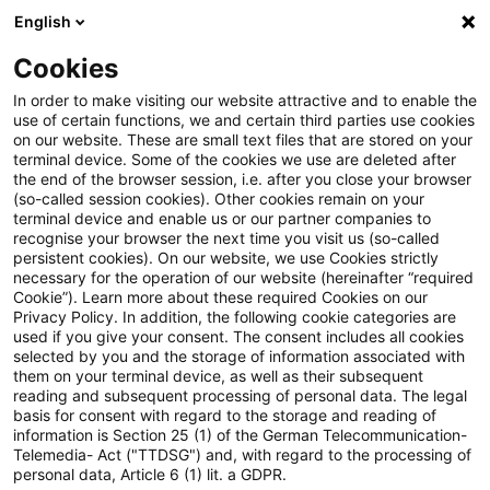
English
Suchbegriff eingeben
Suche
Suche sch
Blogs
Cookies
Blogs
Steuern & Recht
Vorsicht Haftung: Risiken f
In order to make visiting our website attractive and to enable the
use of certain functions, we and certain third parties use cookies
on our website. These are small text files that are stored on your
Vorsicht Haftung: Risiken für
terminal device. Some of the cookies we use are deleted after
the end of the browser session, i.e. after you close your browser
das Management während der
(so-called session cookies). Other cookies remain on your
terminal device and enable us or our partner companies to
Sanierung
recognise your browser the next time you visit us (so-called
persistent cookies). On our website, we use Cookies strictly
necessary for the operation of our website (hereinafter “required
Cookie”). Learn more about these required Cookies on our
Privacy Policy. In addition, the following cookie categories are
01. August 2025
5 Minuten Lesezeit
used if you give your consent. The consent includes all cookies
selected by you and the storage of information associated with
PDF erstellen
Auf LinkedIn teilen
Auf Xing teilen
Per E-Mail teilen
Link kopieren
them on your terminal device, as well as their subsequent
reading and subsequent processing of personal data. The legal
basis for consent with regard to the storage and reading of
information is Section 25 (1) of the German Telecommunication-
Telemedia- Act ("TTDSG") and, with regard to the processing of
Die Sanierung eines Unternehmens ist eine
personal data, Article 6 (1) lit. a GDPR.