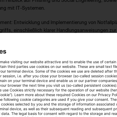
im Hinblick auf Phishing und Social Engineering, sow
ng mit IT-Systemen.
ment: Entwicklung und Implementierung von Notfallplä
riffs, einschließlich klarer Handlungsanweisungen zur
enzung.
es
ser Sorgfaltspflichten ist nicht nur aus haftungsrechtl
stellt auch einen wesentlichen Bestandteil eines effek
 make visiting our website attractive and to enable the use of certain
ain third parties use cookies on our website. These are small text fil
s dar.
your terminal device. Some of the cookies we use are deleted after t
 session, i.e. after you close your browser (so-called session cookie
main on your terminal device and enable us or our partner companies
sprechung
our browser the next time you visit us (so-called persistent cookies)
 use Cookies strictly necessary for the operation of our website (her
Cookie”). Learn more about these required Cookies on our Privacy Poli
he following cookie categories are used if you give your consent. Th
G Zweibrücken vom 18. August 2022 (Az. 4 U 198/21) ha
ll cookies selected by you and the storage of information associated
rminal device, as well as their subsequent reading and subsequent p
 die persönliche Haftung der Geschäftsführung im 
 data. The legal basis for consent with regard to the storage and re