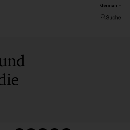
German
Suche
Suche schließen
 und
die