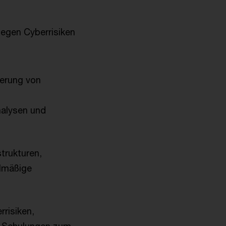
gegen Cyberrisiken
erung von
nalysen und
trukturen,
elmäßige
rrisiken,