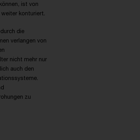
önnen, ist von
eiter konturiert.
durch die
men verlangen von
en
lter nicht mehr nur
lich auch den
ationssysteme.
nd
rohungen zu