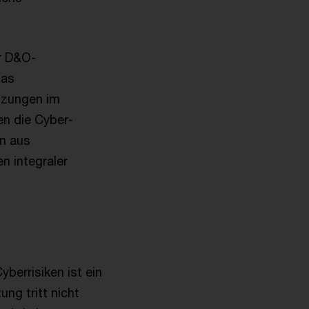
r D&O-
das
tzungen im
en die Cyber-
n aus
n integraler
berrisiken ist ein
ng tritt nicht