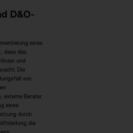
nd D&O-
ementierung eines
, dass das
tlinien und
wacht. Die
tungsfall von
ren
, externe Berater
ng eines
etzung durch
äftsleitung die
mens