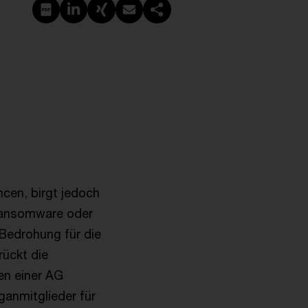
PDF erstellen
Auf LinkedIn teilen
Auf Xing teilen
Per E-Mail teilen
Link kopieren
ncen, birgt jedoch
 Ransomware oder
 Bedrohung für die
rückt die
en einer AG
anmitglieder für