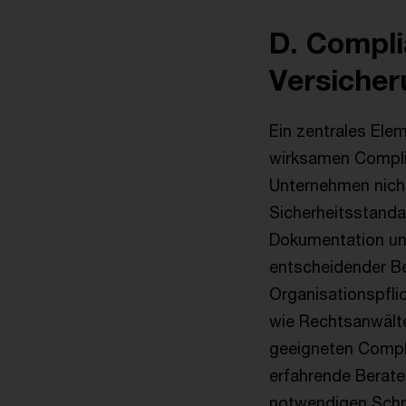
D. Compl
Versiche
Ein zentrales Ele
wirksamen Compl
Unternehmen nicht
Sicherheitsstanda
Dokumentation und
entscheidender Be
Organisationspfli
wie Rechtsanwälte
geeigneten Compl
erfahrende Berater
notwendigen Schr