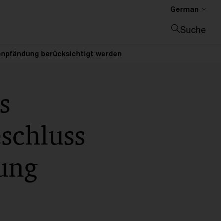
German
Suche
Suche schließen
tenpfändung berücksichtigt werden
s
schluss
ung