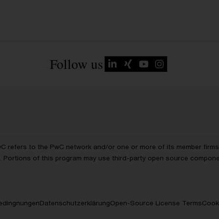
Follow us
wC refers to the PwC network and/or one or more of its member firms, 
ls. Portions of this program may use third-party open source compon
edingnungen
Datenschutzerklärung
Open-Source License Terms
Cooki