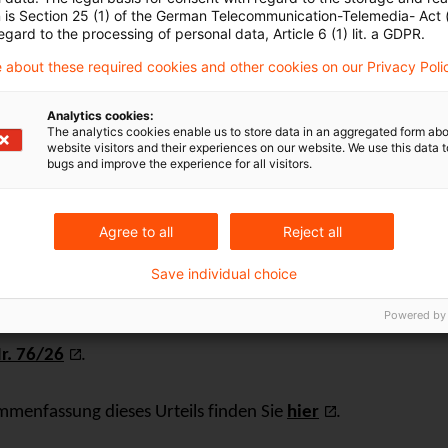
n is Section 25 (1) of the German Telecommunication-Telemedia- Act
orläufigen Kontenpfändung erfüllt sind.
egard to the processing of personal data, Article 6 (1) lit. a GDPR.
 about these required cookies and other cookies on our Privacy Poli
EuGH
in seiner Entscheidung Entwarnung: Das Gericht,
 eines Europäischen Beschlusses zur vorläufigen Pfä
Analytics cookies:
The analytics cookies enable us to store data in an aggregated form abo
ie Feststellung, ob der Erlass dieses Beschlusses dri
website visitors and their experiences on our website. We use this data to
bugs and improve the experience for all visitors.
n des Schuldners, das bei der Stellung dieses Antrags
, berücksichtigen. Darüber hinaus kann es auch den 
Agree to all
Reject all
dass in dem Mitgliedstaat, in dem der Schuldner ansäs
as die Vollstreckung der betreffenden Forderung be
Save individual choice
Powered by
‑
rteil vom 21. Mai 2026 Rechtssache
C
198/24
Mr G
r. 76/26
.
mmenfassung dieses Urteils finden Sie
hier
.