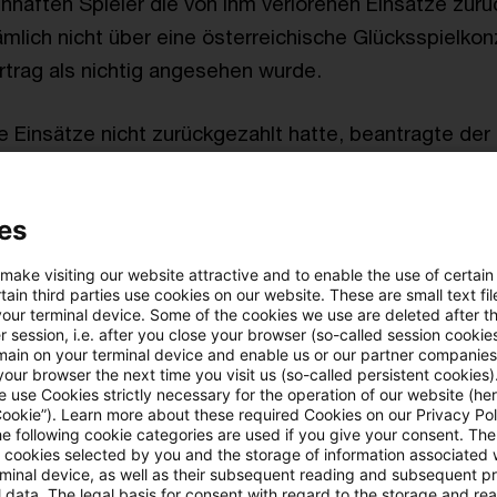
nhaften Spieler die von ihm verlorenen Einsätze zur
mlich nicht über eine österreichische Glücksspielko
rtrag als nichtig angesehen wurde.
 Einsätze nicht zurückgezahlt hatte, beantragte der
024 bei den österreichischen Gerichten einen Europä
ontenpfändung. Dieser Antrag betraf Bankkonten von
es
g, Malta und Schweden.
Der Spieler macht geltend, e
reen in Irland, Luxemburg und Schweden in gleicher
 make visiting our website attractive and to enable the use of certain
ain third parties use cookies on our website. These are small text fil
werte ihren Gläubigern zu entziehen, indem sie die
your terminal device. Some of the cookies we use are deleted after t
rdings verbiete dort seit Juni 2023 ein maltesisches 
 session, i.e. after you close your browser (so-called session cookie
main on your terminal device and enable us or our partner companies
ländischer Entscheidungen gegen Glücksspielanbiete
our browser the next time you visit us (so-called persistent cookies)
 use Cookies strictly necessary for the operation of our website (her
nz.
Cookie”). Learn more about these required Cookies on our Privacy Poli
he following cookie categories are used if you give your consent. Th
ll cookies selected by you and the storage of information associated
Landesgericht für Zivilrechtssachen
Wien
hat Zwei
rminal device, as well as their subsequent reading and subsequent p
Beurteilung, ob die Bedingungen für den Erlass ein
 data. The legal basis for consent with regard to the storage and re