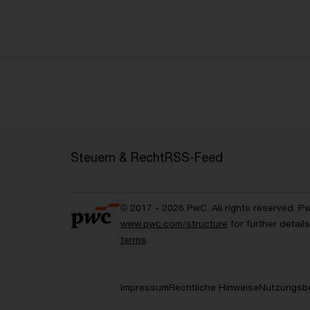
Steuern & Recht
RSS-Feed
© 2017 - 2026 PwC. All rights reserved. P
www.pwc.com/structure
for further detai
terms
.
Impressum
Rechtliche Hinweise
Nutzungsb