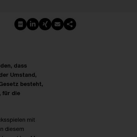
PDF erstellen
Auf LinkedIn teilen
Auf Xing teilen
Per E-Mail teilen
Link kopieren
eden, dass
 der Umstand,
 Gesetz besteht,
 für die
cksspielen mit
 in diesem