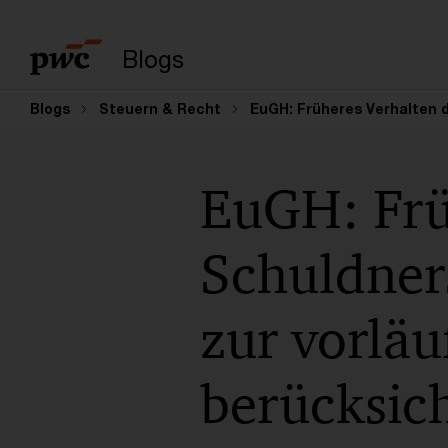
Suchbegriff eingeb
Blogs
Blogs
Steuern & Recht
EuGH: Früheres Verhalten 
EuGH: Frü
Schuldners
zur vorlä
berücksic