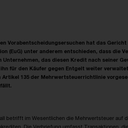
chen Vorabentscheidungsersuchen hat das Gericht
ion (EuG) unter anderem entschieden, dass die V
in Unternehmen, das diesen Kredit nach seiner G
 ihn für den Käufer gegen Entgelt weiter verwalte
in Artikel 135 der Mehrwertsteuerrichtlinie vorges
ällt.
all betrifft im Wesentlichen die Mehrwertsteuer auf d
rediten. Die Verbriefung umfasst Transaktionen, die