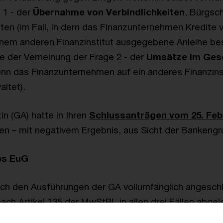
 1 - der
Übernahme von Verbindlichkeiten
, Bürgsc
ten (im Fall, in dem das Finanzunternehmen Kredite v
nem anderen Finanzinstitut ausgegebene Anleihe besi
le der Verneinung der Frage 2 - der
Umsätze im Gesc
nn das Finanzunternehmen auf ein anderes Finanzins
ltet).
in (GA) hatte in Ihren
Schlussanträgen vom 25. Feb
n – mit negativem Ergebnis, aus Sicht der Bankeng
es EuG
sich den Ausführungen der GA vollumfänglich angesch
ach Artikel 135 der MwStRL in allen drei Fällen abgel
 wesentliche Anmerkungen des EuG.