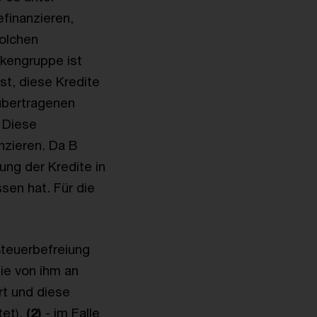
finanzieren,
solchen
nkengruppe ist
t, diese Kredite
übertragenen
 Diese
nzieren. Da B
ung der Kredite in
sen hat.
Für die
teuerbefreiung
ie von ihm an
rt und diese
tet),
(2)
- im Falle