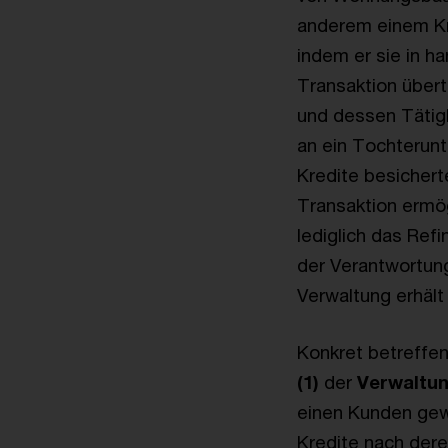
anderem einem Kre
indem er sie in 
Transaktion übert
und dessen Tätig
an ein Tochterun
Kredite besicher
Transaktion ermög
lediglich das Refi
der Verantwortun
Verwaltung erhält
Konkret betreffe
(1)
der
Verwaltun
einen Kunden gewä
Kredite nach dere