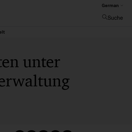
German
Suche
Suche schließen
elt
en unter
verwaltung