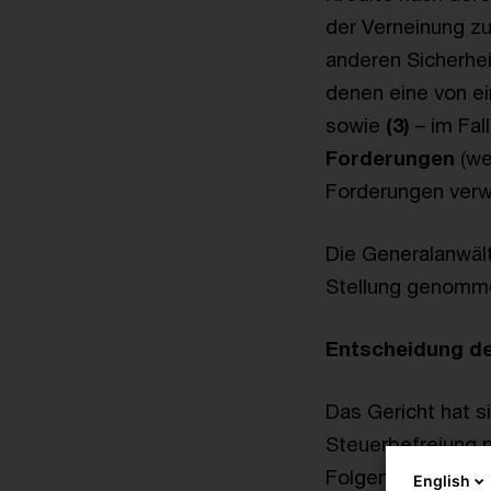
der Verneinung zu
anderen Sicherhei
denen eine von ei
sowie
(3)
– im Fal
Forderungen
(we
Forderungen verwa
Die Generalanwält
Stellung genomme
Entscheidung d
Das Gericht hat 
Steuerbefreiung n
Folgenden einige
English