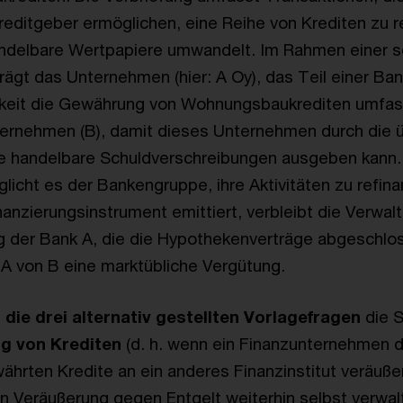
ditgeber ermöglichen, eine Reihe von Krediten zu re
handelbare Wertpapiere umwandelt. Im Rahmen einer 
rägt das Unternehmen (hier: A Oy), das Teil einer Ba
keit die Gewährung von Wohnungsbaukrediten umfass
ternehmen (B), damit dieses Unternehmen durch die 
te handelbare Schuldverschreibungen ausgeben kann.
licht es der Bankengruppe, ihre Aktivitäten zu refina
nanzierungsinstrument emittiert, verbleibt die Verwalt
g der Bank A, die die Hypothekenverträge abgeschlos
 A von B eine marktübliche Vergütung.
n
die drei alternativ gestellten Vorlagefragen
die S
g von Krediten
(d. h. wenn ein Finanzunternehmen d
hrten Kredite an ein anderes Finanzinstitut veräuße
n Veräußerung gegen Entgelt weiterhin selbst verwal