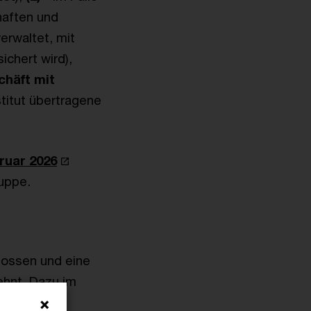
haften und
erwaltet, mit
chert wird),
häft mit
titut übertragene
ruar 2026
ruppe.
lossen und eine
ehnt. Dazu im