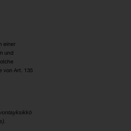
n einer
en und
solche
 von Art. 135
vontayksikkö
s)
.