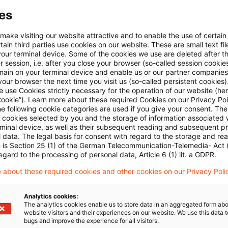
es
ng eines Kredits durch ein Unternehmen, das die
 make visiting our website attractive and to enable the use of certain
 verkauft hat und ihn für den Käufer gegen Entg
ain third parties use cookies on our website. These are small text fil
your terminal device. Some of the cookies we use are deleted after t
 session, i.e. after you close your browser (so-called session cookie
main on your terminal device and enable us or our partner companies
G darauf hin, dass Art. 135 Abs. 1 Buchst. b MwStRL i
our browser the next time you visit us (so-called persistent cookies)
 use Cookies strictly necessary for the operation of our website (her
mung zum einen die „Gewährung und Vermittlung von
Cookie”). Learn more about these required Cookies on our Privacy Poli
he following cookie categories are used if you give your consent. Th
Verwaltung von Krediten durch die Kreditgeber“ von 
ll cookies selected by you and the storage of information associated
er Verknüpfung soll gewährleistet werden, dass sämt
rminal device, as well as their subsequent reading and subsequent p
 data. The legal basis for consent with regard to the storage and re
ltnisses erbrachten Dienstleistungen von der Mehrwe
n is Section 25 (1) of the German Telecommunication-Telemedia- Act
egard to the processing of personal data, Article 6 (1) lit. a GDPR.
 nach Dafürhalten des Gerichts darauf hin, dass es s
 about these required cookies and other cookies on our Privacy Poli
hen demjenigen, der den Kredit gewährt hat, und dem
die Befreiung keine Leistungen erfasst, die außerhal
Analytics cookies:
racht werden.
The analytics cookies enable us to store data in an aggregated form abo
website visitors and their experiences on our website. We use this data to
bugs and improve the experience for all visitors.