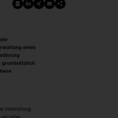
PDF erstellen
Auf LinkedIn teilen
Auf Xing teilen
Per E-Mail teilen
Link kopieren
 der
erwaltung eines
ewährung
t grundsätzlich
ehene
ie Verbriefung
 es unter