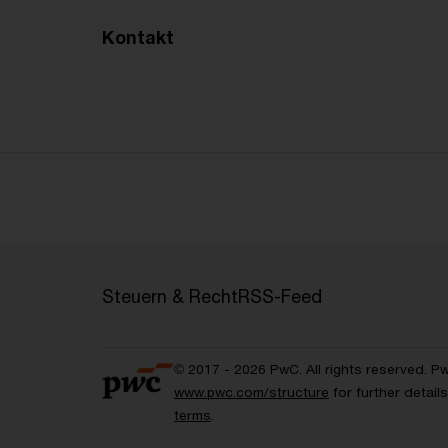
Kontakt
Steuern & Recht
RSS-Feed
© 2017 - 2026 PwC. All rights reserved. P
www.pwc.com/structure
for further detai
terms
.