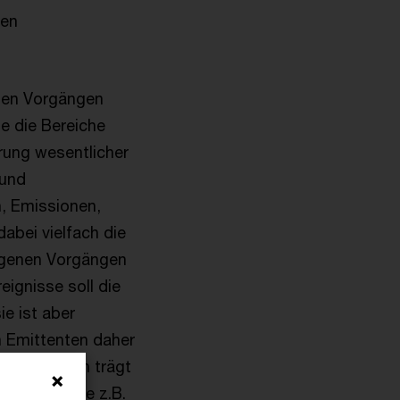
den
kten Vorgängen
e die Bereiche
rung wesentlicher
 und
n, Emissionen,
abei vielfach die
ogenen Vorgängen
eignisse soll die
e ist aber
n Emittenten daher
onderheiten trägt
truktur, wie z.B.