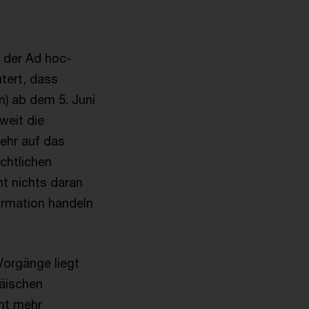
 der Ad hoc-
utert, dass
n) ab dem 5. Juni
weit die
mehr auf das
chtlichen
ht nichts daran
ormation handeln
Vorgänge liegt
päischen
cht mehr