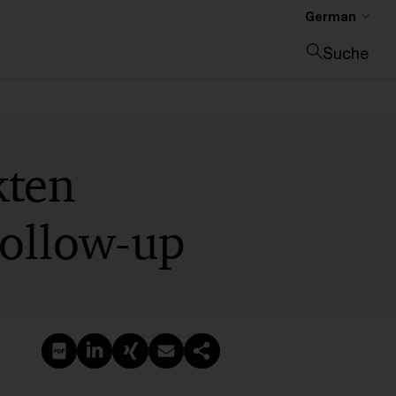
German
Suche
Suche schließen
kten
Follow-up
PDF erstellen
Auf LinkedIn teilen
Auf Xing teilen
Per E-Mail teilen
Link kopieren