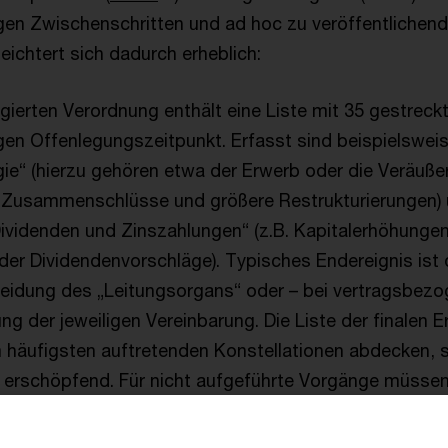
tigen Zwischenschritten und ad hoc zu veröffentlichen
eichtert sich dadurch erheblich:
gierten Verordnung enthält eine Liste mit 35 gestrec
gen Offenlegungszeitpunkt. Erfasst sind beispielsweis
ie“ (hierzu gehören etwa der Erwerb oder die Veräuße
Zusammenschlüsse und größere Restrukturierungen)
 Dividenden und Zinszahlungen“ (z.B. Kapitalerhöhunge
der Dividendenvorschläge). Typisches Endereignis ist d
heidung des „Leitungsorgans“ oder – bei vertragsbez
ng der jeweiligen Vereinbarung. Die Liste der finalen Er
 häufigsten auftretenden Konstellationen abdecken, si
t erschöpfend. Für nicht aufgeführte Vorgänge müsse
nzelfallbezogene Bewertung vornehmen. Nationalen Bes
wa dadurch Rechnung, dass bei dualistischer Leitungss