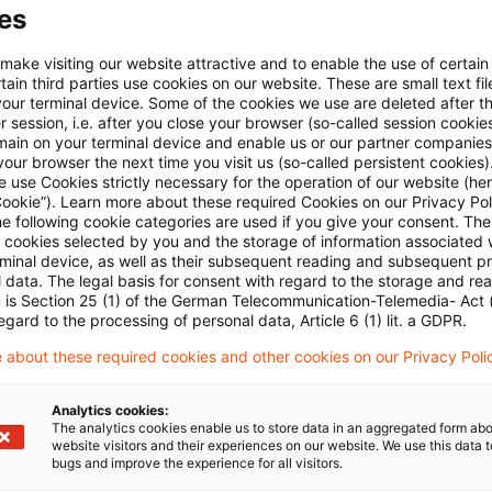
es
 Aktiengesellschaft, der Aufsichtsrat als maßgebliche
 Maßnahme seiner Zustimmung bedarf.
 make visiting our website attractive and to enable the use of certain
ain third parties use cookies on our website. These are small text fil
your terminal device. Some of the cookies we use are deleted after t
nt
Anhang II
der Delegierten Verordnung acht Fallgrupp
 session, i.e. after you close your browser (so-called session cookie
main on your terminal device and enable us or our partner companies
ffentlichung des gestreckten Vorgangs ausscheidet, 
our browser the next time you visit us (so-called persistent cookies)
 use Cookies strictly necessary for the operation of our website (her
derspruch zu bisherigen öffentlichen Verlautbarungen
Cookie”). Learn more about these required Cookies on our Privacy Poli
len z.B. wesentliche Abweichungen von bisher kommuni
he following cookie categories are used if you give your consent. Th
ll cookies selected by you and the storage of information associated
zergebnissen oder Geschäftszielen (Gewinnwarnungen)
rminal device, as well as their subsequent reading and subsequent p
 data. The legal basis for consent with regard to the storage and re
 ökologischen oder sozialen Auswirkungen eines Proj
n is Section 25 (1) of the German Telecommunication-Telemedia- Act
se Liste ist ausdrücklich nicht erschöpfend.
egard to the processing of personal data, Article 6 (1) lit. a GDPR.
 about these required cookies and other cookies on our Privacy Poli
ung des Art 17 MAR entfällt in vielen Fällen die bisher
idung über den Aufschub einer Ad hoc-Mitteilung einsc
Analytics cookies:
The analytics cookies enable us to store data in an aggregated form abo
 Dokumentation und Mitteilung an die BaFin. Gleichzei
website visitors and their experiences on our website. We use this data to
bugs and improve the experience for all visitors.
ste finaler Ereignisse die Rechtssicherheit erheblich.