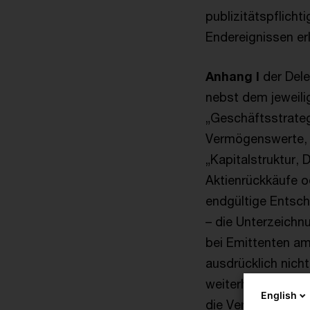
publizitätspflich
Endereignissen erl
Anhang I
der Dele
nebst dem jeweili
„Geschäftsstrateg
Vermögenswerte, 
„Kapitalstruktur,
Aktienrückkäufe o
endgültige Entsc
– die Unterzeichnu
bei Emittenten am
ausdrücklich nich
weiterhin eine ei
English
die Verordnung et