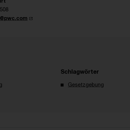
rt
3508
t@pwc.com
Schlagwörter
g
Gesetzgebung