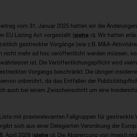
eitrag vom 31. Januar 2025 hatten wir die Änderungen
en EU Listing Act vorgestellt (
siehe
). Wir hatten erlä
eitlich gestreckter Vorgänge (wie z.B. M&A-Aktivitäte
h nicht mehr ad hoc veröffentlicht werden müssen, so
hrleistet ist. Die Veröffentlichungspflicht wird viel
estreckten Vorgangs beschränkt. Die übrigen insiderre
hiervon unberührt, da das Entfallen der Publizitätspflic
ich auch bei einem Zwischenschritt um eine Insiderinf
Liste mit praxisrelevanten Fallgruppen für gestreckte 
ergibt sich aus einer Delegierten Verordnung der Euro
 April 2026 (
siehe
). Die Abgrenzung von (meist) ni