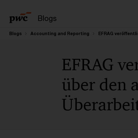
Enter search query
Blogs
Blogs
Accounting and Reporting
EFRAG veröffentl
EFRAG verö
über den a
Überarbei