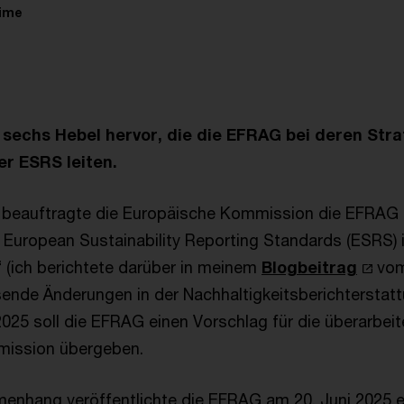
time
 sechs Hebel hervor, die die EFRAG bei deren Stra
r ESRS leiten.
 beauftragte die Europäische Kommission die EFRAG 
 European Sustainability Reporting Standards (ESRS
(ich berichtete darüber in meinem
Blogbeitrag
vom
ende Änderungen in der Nachhaltigkeitsberichterstattu
025 soll die EFRAG einen Vorschlag für die überarbei
ission übergeben.
enhang veröffentlichte die EFRAG am 20. Juni 2025 e