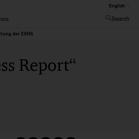
English
Search
ors
Close search
eitung der ESRS
ss Report“