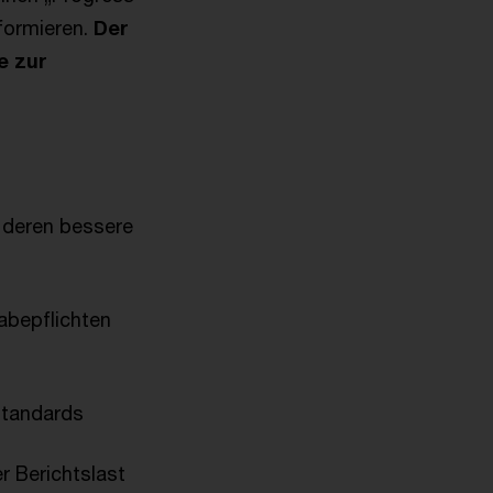
formieren.
Der
e zur
 deren bessere
abepflichten
Standards
r Berichtslast