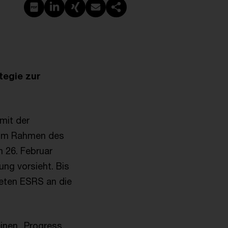
Create PDF
Share on LinkedIn
Share on Xing
Share via email
Copy link
tegie zur
mit der
) im Rahmen des
 26. Februar
ng vorsieht. Bis
teten ESRS an die
inen „Progress