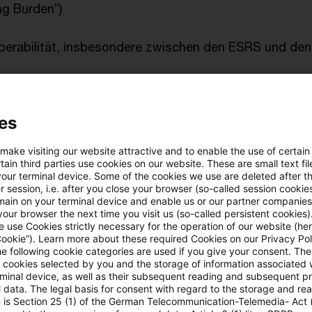
ng Burden”)
operabilität, insbesondere zwischen den ESRS und de
hinaus überprüft die EFRAG alle narrativen Datenpunkt
es
itung ist es, insgesamt eine Verminderung aller Daten
 make visiting our website attractive and to enable the use of certain
ain third parties use cookies on our website. These are small text fil
Die detaillierten Inhalte der Hebel und weitere Überl
your terminal device. Some of the cookies we use are deleted after t
rt“ (
hier
) nachlesen.
 session, i.e. after you close your browser (so-called session cookie
main on your terminal device and enable us or our partner companies
our browser the next time you visit us (so-called persistent cookies)
eport dargelegten Vorschläge unterliegen weiteren Di
 use Cookies strictly necessary for the operation of our website (her
Cookie”). Learn more about these required Cookies on our Privacy Poli
ntscheidungen des EFRAG SRB (Sustainability Reporti
he following cookie categories are used if you give your consent. Th
ll cookies selected by you and the storage of information associated
t werden. Eine öffentliche Konsultation der dann ver
rminal device, as well as their subsequent reading and subsequent p
oll von Ende Juli bis Anfang September dauern.
 data. The legal basis for consent with regard to the storage and re
n is Section 25 (1) of the German Telecommunication-Telemedia- Act