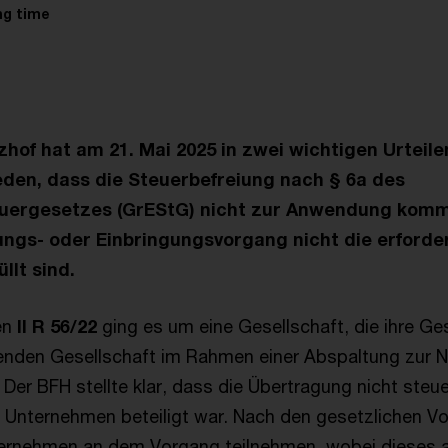
ng time
of hat am 21. Mai 2025 in zwei wichtigen Urteilen 
eden, dass die Steuerbefreiung nach § 6a des
uergesetzes (GrEStG) nicht zur Anwendung komm
gs- oder Einbringungsvorgang nicht die erforde
llt sind.
en
II R 56/22
ging es um eine Gesellschaft, die ihre Ge
zenden Gesellschaft im Rahmen einer Abspaltung zur
 Der BFH stellte klar, dass die Übertragung nicht steuer
 Unternehmen beteiligt war. Nach den gesetzlichen V
ernehmen an dem Vorgang teilnehmen, wobei dieses a