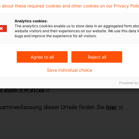
 about these required cookies and other cookies on our Privacy Poli
auf ihre Einhaltung nicht verzichtet werden kann. Der
unterschiedliche Behandlung zwischen Ausgliederunge
Analytics cookies:
The analytics cookies enable us to store data in an aggregated form abo
zur Aufnahme nicht den Gleichbehandlungsgrundsatz d
website visitors and their experiences on our website. We use this data to
 verletzt.
bugs and improve the experience for all visitors.
Agree to all
Reject all
Save individual choice
 2025, II R 56/22
Powered by
 2025, II R 31/22
sammenfassung dieser Urteile finden Sie
hier
.