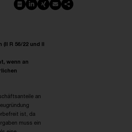
Create PDF
Share on LinkedIn
Share on Xing
Share via email
Copy link
(II R 56/22 und II
t, wenn an
rlichen
schäftsanteile an
 Neugründung
befreit ist, da
orgaben muss ein
ls eine