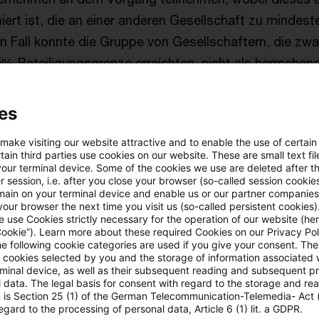
iert ist, die an einer anderen Gesellschaft zu mindest
en Fall konnte die Gruppe von Gesellschaftern, die zwar
%-Beteiligungsgrenze erreichten, nicht als herrsche
weil keiner von ihnen diese Schwelle allein erfüllte. 
s die Gesellschafter durch eine Gesellschaft bürgerl
es
andere Gemeinschaft ihre Beteiligungen hätten zusam
 make visiting our website attractive and to enable the use of certain
ain third parties use cookies on our website. These are small text fil
your terminal device. Some of the cookies we use are deleted after t
 session, i.e. after you close your browser (so-called session cookie
hren
II R 31/22
beurteilte der BFH die Situation einer G
main on your terminal device and enable us or our partner companies
our browser the next time you visit us (so-called persistent cookies)
sammlungshalle samt Grundstück auf eine neu gegrün
 use Cookies strictly necessary for the operation of our website (her
iederung übertragen wollte. Auch hier wurde die Steu
Cookie”). Learn more about these required Cookies on our Privacy Poli
he following cookie categories are used if you give your consent. Th
G abgelehnt, da die Gemeinde nicht nachweislich min
ll cookies selected by you and the storage of information associated
rminal device, as well as their subsequent reading and subsequent p
wandlungsvorgang an der aufnehmenden Gesellschaft 
 data. The legal basis for consent with regard to the storage and re
ordert wird. Der BFH stellte fest, dass bei einer Ausg
n is Section 25 (1) of the German Telecommunication-Telemedia- Act
egard to the processing of personal data, Article 6 (1) lit. a GDPR.
e Gesellschaft die Einhaltung dieser Frist rechtlich 