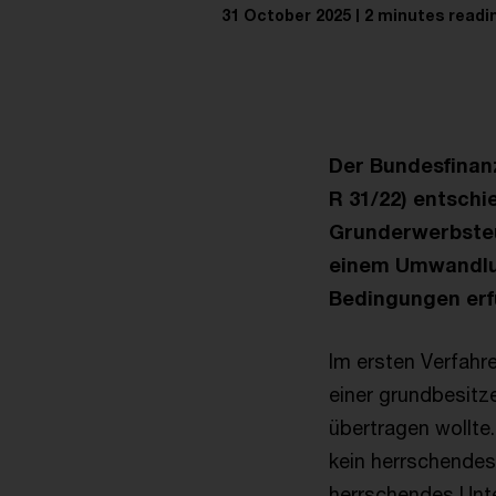
31 October 2025
2 minutes readi
Der Bundesfinanzh
R 31/22) entschi
Grunderwerbste
einem Umwandlun
Bedingungen erfü
Im ersten Verfahr
einer grundbesit
übertragen wollte.
kein herrschendes
herrschendes Unt