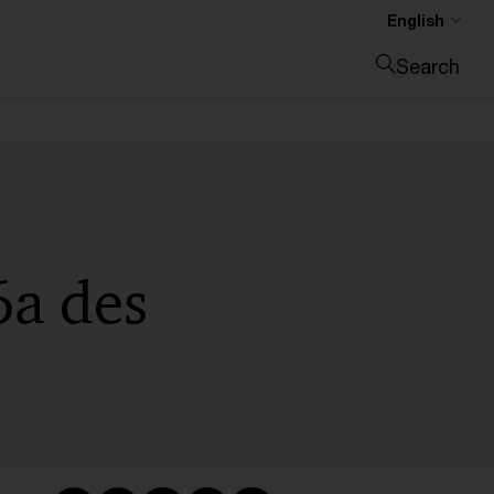
English
Search
Close search
6a des