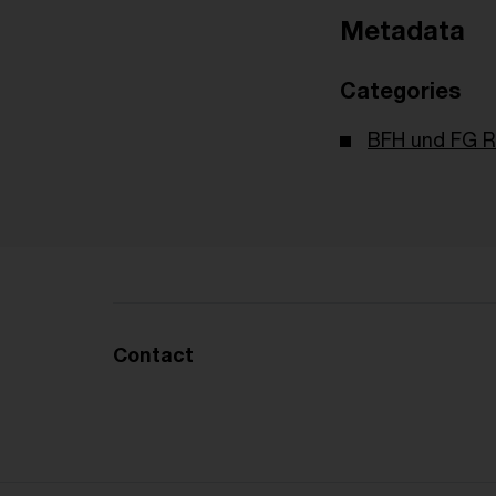
Metadata
Categories
BFH und FG R
Contact