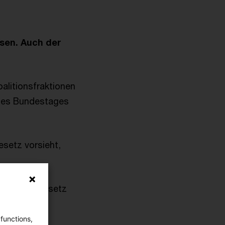
sen. Auch der
alitionsfraktionen
 des Bundestages
esetz vorsieht,
srat dem Gesetz
 functions,