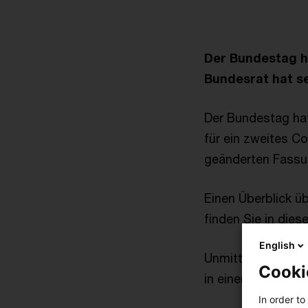
Der Bundestag h
Bundesrat hat se
Der Bundestag hat
für ein zweites C
geänderten Fassu
Einen Überblick ü
finden Sie in die
English
Unmittelbar nach
Cooki
in einer Sonders
In order to