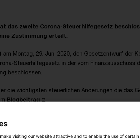
at das zweite Corona-Steuerhilfegesetz beschlos
ine Zustimmung erteilt.
 am Montag, 29. Juni 2020, den Gesetzentwurf der Ko
orona-Steuerhilfegesetz in der vom Finanzausschuss
ng beschlossen.
ber die wichtigsten steuerlichen Änderungen die das G
sem
Blogbeitrag
.
 dem Bundestag hat am 29. Juni 2020 auch der Bunde
es
itzung seine Zustimmung
erteilt
.
 make visiting our website attractive and to enable the use of certain