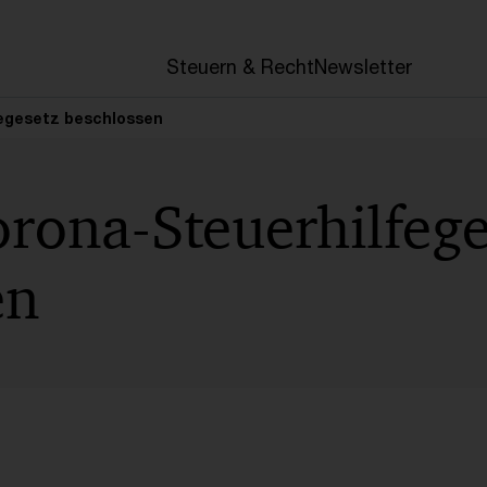
en
Steuern & Recht
Newsletter
egesetz beschlossen
rona-Steuerhilfege
en