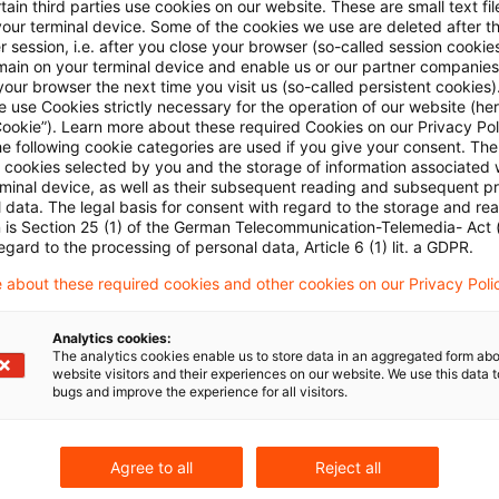
ain third parties use cookies on our website. These are small text fil
your terminal device. Some of the cookies we use are deleted after t
 session, i.e. after you close your browser (so-called session cookie
main on your terminal device and enable us or our partner companies
Bundestag, Beschlussempfehlung zum Entwurf eines
our browser the next time you visit us (so-called persistent cookies)
 use Cookies strictly necessary for the operation of our website (her
licher Hilfsmaßnahmen zur Bewältigung der Corona-K
Cookie”). Learn more about these required Cookies on our Privacy Poli
esetz wurde vom Bundestag in der vom Finanzaussc
he following cookie categories are used if you give your consent. Th
ll cookies selected by you and the storage of information associated
Fassung verabschiedet).
rminal device, as well as their subsequent reading and subsequent p
 data. The legal basis for consent with regard to the storage and re
n is Section 25 (1) of the German Telecommunication-Telemedia- Act
2020)
egard to the processing of personal data, Article 6 (1) lit. a GDPR.
 noch am 29. Juni vom Bundespräsidenten unterzeich
 about these required cookies and other cookies on our Privacy Poli
tt
I 2020, Seite 1512
, verkündet. Damit kann es am 1.
Analytics cookies:
The analytics cookies enable us to store data in an aggregated form abo
website visitors and their experiences on our website. We use this data to
bugs and improve the experience for all visitors.
Agree to all
Reject all