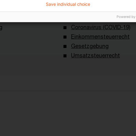
Save individual choice
Schlagwörter
Powered by
g
Coronavirus (COVID-19)
Einkommensteuerrecht
Gesetzgebung
Umsatzsteuerrecht