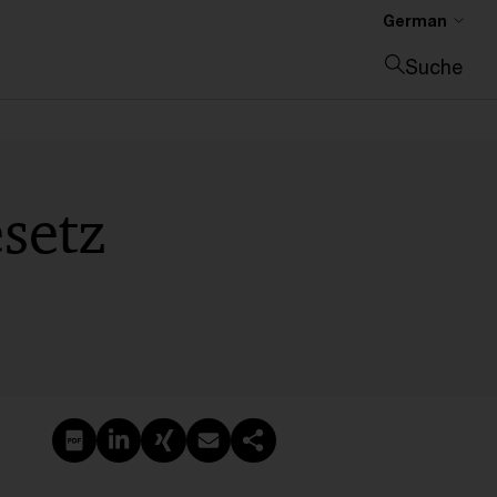
German
Suche
Suche schließen
setz
PDF erstellen
Auf LinkedIn teilen
Auf Xing teilen
Per E-Mail teilen
Link kopieren