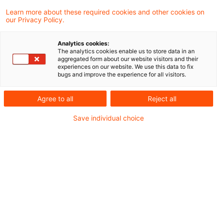
dass die Verschmelzung einer KG auf eine
Learn more about these required cookies and other cookies on
our Privacy Policy.
GmbH eine schädliche Veräußerung gemäß
§ 22 Abs. 1 UmwStG darstellt, mit der Folge,
Analytics cookies:
The analytics cookies enable us to store data in an
dass ein Einbringungsgewinn nachträglich
aggregated form about our website visitors and their
experiences on our website. We use this data to fix
steuerpflichtig wird.
bugs and improve the experience for all visitors.
Sachverhalt
Agree to all
Reject all
Save individual choice
Eine KG brachte im Jahr 2007 einen Teilbetrieb
in eine Tochter-GmbH ein, deren Anteile sie zu
100 % hielt, und erhielt hierfür neue Anteile, was
steuerlich unter Ansatz eines Zwischenwerts (§
20 Abs. 1, 2 Umwandlungssteuergesetz
(UmwStG)) erfolgte. Im Jahr 2008 wurde die KG