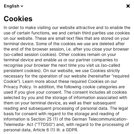
English
Suchbegriff eingeben
Suche
Suche sch
Blogs
Cookies
Blogs
Steuern & Recht
Update: Verschmelzung einer
In order to make visiting our website attractive and to enable the
use of certain functions, we and certain third parties use cookies
on our website. These are small text files that are stored on your
Update: Verschmelzung einer
terminal device. Some of the cookies we use are deleted after
the end of the browser session, i.e. after you close your browser
KG auf eine GmbH führt zu
(so-called session cookies). Other cookies remain on your
terminal device and enable us or our partner companies to
Einbringungsgewinn
recognise your browser the next time you visit us (so-called
persistent cookies). On our website, we use Cookies strictly
necessary for the operation of our website (hereinafter “required
Cookie”). Learn more about these required Cookies on our
Privacy Policy. In addition, the following cookie categories are
29. Oktober 2020
2 Minuten Lesezeit
used if you give your consent. The consent includes all cookies
selected by you and the storage of information associated with
PDF erstellen
Auf LinkedIn teilen
Auf Xing teilen
Per E-Mail teilen
Link kopieren
them on your terminal device, as well as their subsequent
reading and subsequent processing of personal data. The legal
basis for consent with regard to the storage and reading of
information is Section 25 (1) of the German Telecommunication-
Telemedia- Act ("TTDSG") and, with regard to the processing of
Das Finanzgericht Münster hat entschieden,
personal data, Article 6 (1) lit. a GDPR.