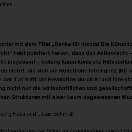
g time
torial mit dem Titel „Danke für nichts! Die Künstli
cht“ hebt pointiert hervor, dass das Aktienrecht 
ht insgesamt – bislang kaum konkrete Hilfestellu
n bietet, die sich um Künstliche Intelligenz (KI) 
n der Tat trifft die Revolution durch KI und ihre s
g nicht nur die wirtschaftlichen und gesellschaft
ichen Strukturen mit einer kaum dagewesenen Wuc
 Georg Haas und Lukas Schmidt
 Bestandteil unserer Reihe zur Organhaftung. Zuletzt ist 