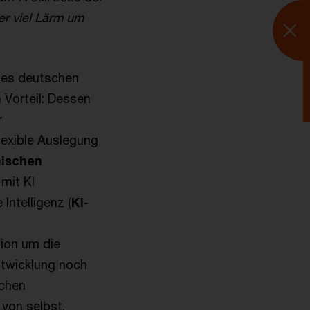
er viel Lärm um
I
 des deutschen
Vorteil: Dessen
r
exible Auslegung
nischen
mit KI
Intelligenz (
KI-
sion um die
ntwicklung noch
schen
von selbst.