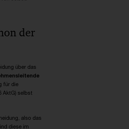
non der
eidung über das
ehmensleitende
 für die
 AktG) selbst
heidung, also das
ind diese im