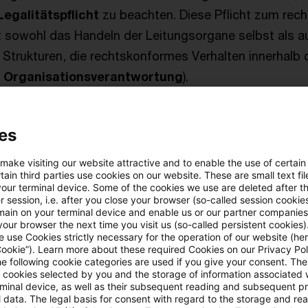
Legalitätspflicht
zu beachten. Diese Pflicht zum rec
 sowohl das Handeln der Leitungsorgane selbst als a
 Strukturen, die rechtskonformes Verhalten innerhal
.
Organisationsverantwortung
).
es
 und ihr risikobasierter An
 make visiting our website attractive and to enable the use of certain
ain third parties use cookies on our website. These are small text fil
zierung von KI-Systemen
your terminal device. Some of the cookies we use are deleted after t
 session, i.e. after you close your browser (so-called session cookie
main on your terminal device and enable us or our partner companies
our browser the next time you visit us (so-called persistent cookies)
 use Cookies strictly necessary for the operation of our website (her
en, die im Rahmen der Legalitätspflicht zu beachten
Cookie”). Learn more about these required Cookies on our Privacy Poli
n erster Linie in der
KI-VO
. Als EU-Verordnung findet d
he following cookie categories are used if you give your consent. Th
ll cookies selected by you and the storage of information associated
ndung ab dem 2. Februar 2025 bzw. 2. August 2026 u
rminal device, as well as their subsequent reading and subsequent p
 data. The legal basis for consent with regard to the storage and re
Pflichten für Unternehmen im Zusammenhang mit KI-S