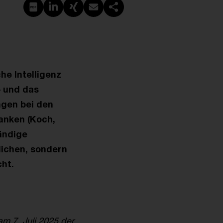
Create PDF
Share on LinkedIn
Share on Xing
Share via email
Copy link
che Intelligenz
– und das
ngen bei den
ranken (Koch,
tändige
lichen, sondern
ht.
am 7. Juli 2025 der