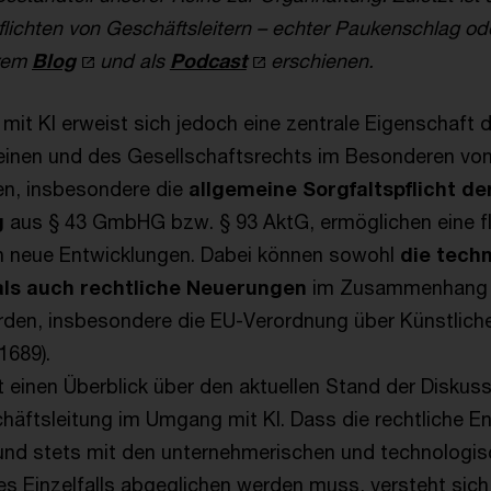
flichten von Geschäftsleitern – echter Paukenschlag od
erem
Blog
und als
Podcast
erschienen.
mit KI erweist sich jedoch eine zentrale Eigenschaft
inen und des Gesellschaftsrechts im Besonderen von 
en, insbesondere die
allgemeine Sorgfaltspflicht de
g
aus § 43 GmbHG bzw. § 93 AktG, ermöglichen eine fl
 neue Entwicklungen. Dabei können sowohl
die tech
ls auch rechtliche Neuerungen
im Zusammenhang 
rden, insbesondere die EU-Verordnung über Künstliche 
1689).
t einen Überblick über den aktuellen Stand der Diskus
chäftsleitung im Umgang mit KI. Dass die rechtliche E
und stets mit den unternehmerischen und technologi
s Einzelfalls abgeglichen werden muss, versteht sich 