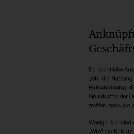
Anknüpfu
Geschäft
Der rechtliche Au
„
Ob
“ der Nutzung
Entscheidung
, d
Grundsätze der U
treffen muss (so 
Weniger klar sind
„
Wie
“ der KI-Nutz