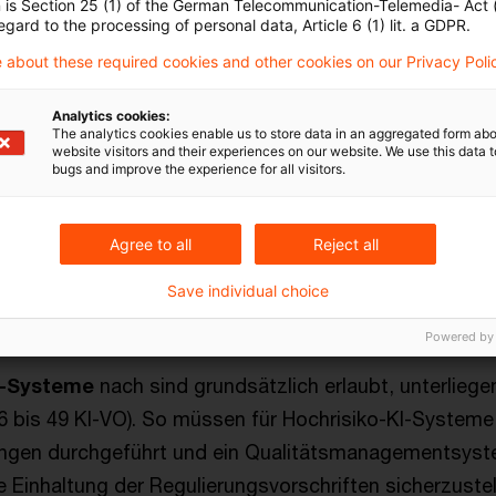
n is Section 25 (1) of the German Telecommunication-Telemedia- Act
egard to the processing of personal data, Article 6 (1) lit. a GDPR.
e KI-VO einen
risikobasierten Ansatz
, d.h. die für ein
 about these required cookies and other cookies on our Privacy Poli
flichten bemessen sich nach dem von dem jeweiligen
Analytics cookies:
en. Die KI-VO teilt KI-Systeme je nach Einsatzzweck 
The analytics cookies enable us to store data in an aggregated form abo
n verschiedene Risikokategorien ein:
website visitors and their experiences on our website. We use this data to
bugs and improve the experience for all visitors.
I-Systeme
sind solche, die mit einem inakzeptablen Ri
Agree to all
Reject all
ich manipulative oder täuschende Techniken. Sie sind i
eregelt und seit dem 2. Februar 2025 verboten. Ihr Ein
Save individual choice
ßgeldern belegt.
Powered by
I-Systeme
nach sind grundsätzlich erlaubt, unterliege
 6 bis 49 KI-VO). So müssen für Hochrisiko-KI-Systeme 
ngen durchgeführt und ein Qualitätsmanagementsyste
 Einhaltung der Regulierungsvorschriften sicherzuste