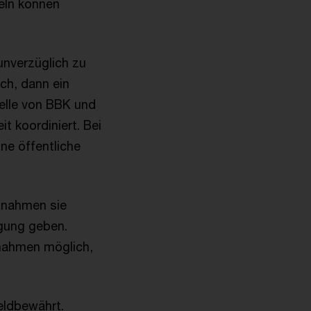
eln können
unverzüglich zu
ch, dann ein
elle von BBK und
t koordiniert. Bei
ne öffentliche
ßnahmen sie
gung geben.
snahmen möglich,
geldbewährt.