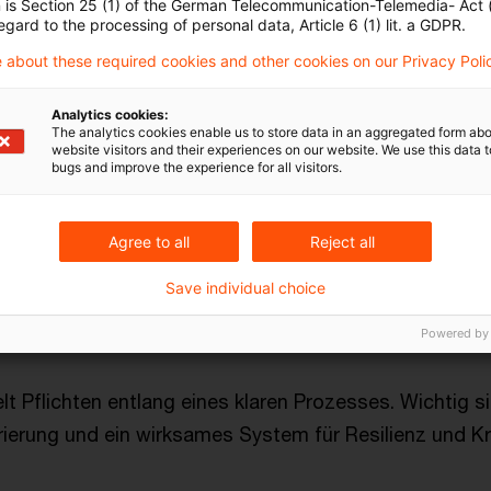
n is Section 25 (1) of the German Telecommunication-Telemedia- Act
egard to the processing of personal data, Article 6 (1) lit. a GDPR.
 about these required cookies and other cookies on our Privacy Poli
e für Fragen zum physischen Schutz ist das BBK. Die je
n bleiben zuständig (zum Beispiel BaFin, BNetzA), d
Analytics cookies:
men. Vorgesehen ist eine enge Zusammenarbeit der B
The analytics cookies enable us to store data in an aggregated form abo
website visitors and their experiences on our website. We use this data to
 Die Länder benennen zentrale Ansprechpartner; für bes
bugs and improve the experience for all visitors.
wird die Bundeszuständigkeit hervorgehoben (unter a
verkehr, Weltrauminfrastruktur, Bundesverwaltung).
Agree to all
Reject all
Save individual choice
 für Betreiber
Powered by
t Pflichten entlang eines klaren Prozesses. Wichtig s
trierung und ein wirksames System für Resilienz und