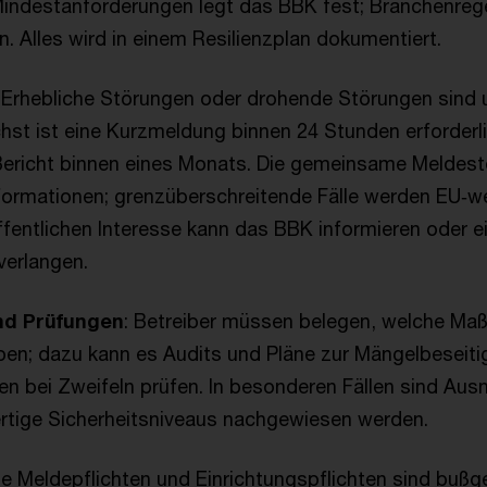
ndestanforderungen legt das BBK fest; Branchenreg
. Alles wird in einem Resilienzplan dokumentiert.
: Erhebliche Störungen oder drohende Störungen sind 
st ist eine Kurzmeldung binnen 24 Stunden erforderli
 Bericht binnen eines Monats. Die gemeinsame Meldest
formationen; grenzüberschreitende Fälle werden EU‑wei
fentlichen Interesse kann das BBK informieren oder ei
verlangen.
nd Prüfungen
: Betreiber müssen belegen, welche Ma
en; dazu kann es Audits und Pläne zur Mängelbeseiti
en bei Zweifeln prüfen. In besonderen Fällen sind Au
rtige Sicherheitsniveaus nachgewiesen werden.
e Meldepflichten und Einrichtungspflichten sind buß