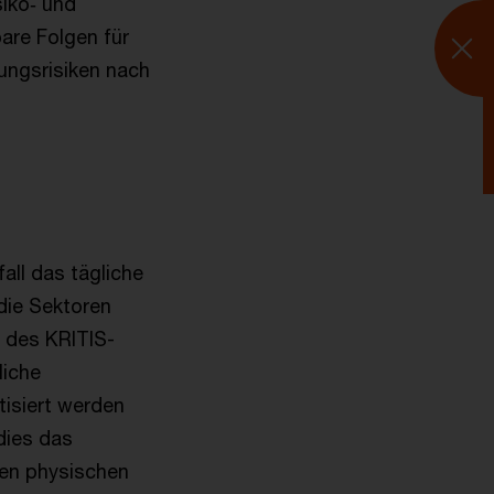
siko‑ und
are Folgen für
I
ungsrisiken nach
all das tägliche
die Sektoren
 des KRITIS-
liche
tisiert werden
dies das
 den physischen