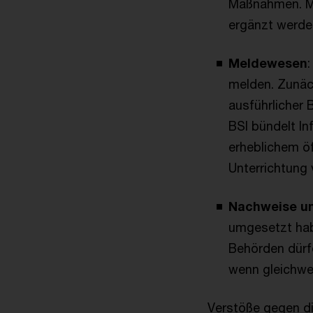
Maßnahmen. Mi
ergänzt werden
Meldewesen
melden. Zunäch
ausführlicher
BSI bündelt In
erheblichem öf
Unterrichtung 
Nachweise u
umgesetzt hab
Behörden dürf
wenn gleichwe
Verstöße gegen di