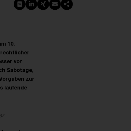
PDF erstellen
Auf LinkedIn teilen
Auf Xing teilen
Per E-Mail teilen
Link kopieren
am 10.
rechtlicher
sser vor
rch Sabotage,
‑Vorgaben zur
ts laufende
er.