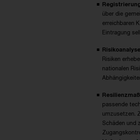
Registrierun
über die gemei
erreichbaren K
Eintragung se
Risikoanalys
Risiken erhebe
nationalen Ris
Abhängigkeiten
Resilienzma
passende tech
umzusetzen. Z
Schäden und zü
Zugangskontrol