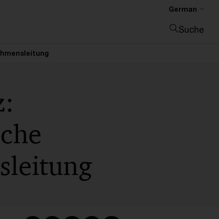
German
Suche
Suche schließen
nehmensleitung
z:
sche
sleitung