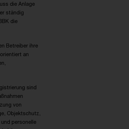
muss die Anlage
er ständig
 BBK die
n Betreiber ihre
rientiert an
en,
istrierung sind
Maßnahmen
nzung von
ge, Objektschutz,
 und personelle