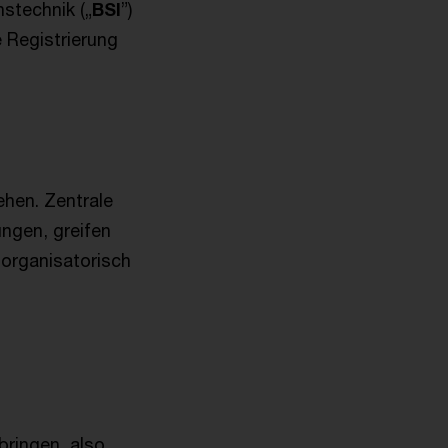
stechnik („
BSI
”)
 Registrierung
ehen. Zentrale
ngen, greifen
 organisatorisch
bringen, also