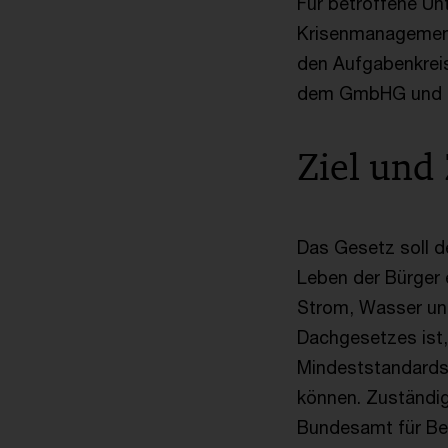
Für betroffene Un
Krisenmanagement 
den Aufgabenkreis
dem GmbHG und 
Ziel und
Das Gesetz soll d
Leben der Bürger 
Strom, Wasser un
Dachgesetzes ist,
Mindeststandards 
können. Zuständig
Bundesamt für Bev