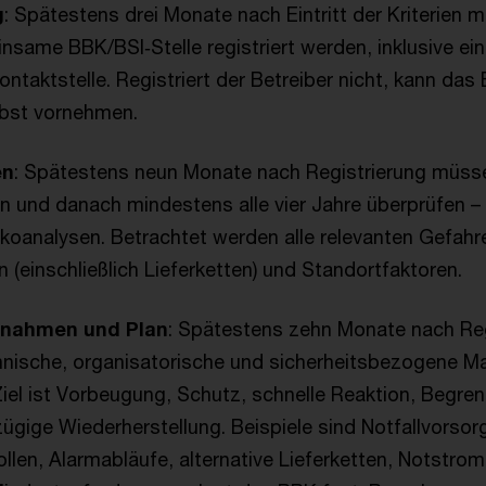
g
: Spätestens drei Monate nach Eintritt der Kriterien 
nsame BBK/BSI‑Stelle registriert werden, inklusive ein
ontaktstelle. Registriert der Betreiber nicht, kann das
lbst vornehmen.
en
: Spätestens neun Monate nach Registrierung müsse
n und danach mindestens alle vier Jahre überprüfen – o
ikoanalysen. Betrachtet werden alle relevanten Gefahr
 (einschließlich Lieferketten) und Standortfaktoren.
ßnahmen und Plan
: Spätestens zehn Monate nach Reg
nische, organisatorische und sicherheitsbezogene 
iel ist Vorbeugung, Schutz, schnelle Reaktion, Begre
gige Wiederherstellung. Beispiele sind Notfallvorsor
len, Alarmabläufe, alternative Lieferketten, Notstrom