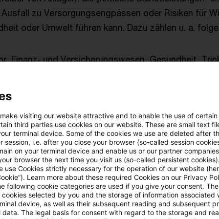
 Ausfall zu Versorgungsengpässen oder Risiken für Wi
dheit oder Umwelt führen kann. Dazu zählen u. a. folg
ehr, Finanz‑ und Versicherungswesen, Gesundheit, Tri
 und Telekommunikation, Weltraum sowie Abfallentsor
es
 wann ein Unternehmen vom Anwendungsbereich erfasst
 Maßstäben aus der BSI‑KritisV. Häufig gilt: Wer für e
 make visiting our website attractive and to enable the use of certain
ain third parties use cookies on our website. These are small text fil
en erbringt, fällt in den Fokus, gemessen z.B. an En
your terminal device. Some of the cookies we use are deleted after t
 session, i.e. after you close your browser (so-called session cookie
r versorgten Personen. Zusätzlich können nationale R
main on your terminal device and enable us or our partner companies
e Betreiber einbeziehen, etwa wegen besonderer Liefer
our browser the next time you visit us (so-called persistent cookies)
 use Cookies strictly necessary for the operation of our website (her
erheiten.
Cookie”). Learn more about these required Cookies on our Privacy Poli
he following cookie categories are used if you give your consent. Th
ll cookies selected by you and the storage of information associated
gkeiten
rminal device, as well as their subsequent reading and subsequent p
 data. The legal basis for consent with regard to the storage and re