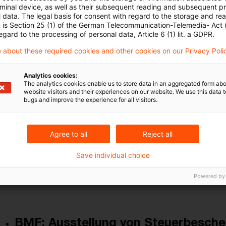
Kategorien: Alle
rminal device, as well as their subsequent reading and subsequent p
 data. The legal basis for consent with regard to the storage and re
 Ergebnisse gefunden
n is Section 25 (1) of the German Telecommunication-Telemedia- Act
egard to the processing of personal data, Article 6 (1) lit. a GDPR.
 about these required cookies and other cookies on our Privacy Poli
Umfassende Möglichkeit zur späte
Analytics cookies:
...
The analytics cookies enable us to store data in an aggregated form abo
website visitors and their experiences on our website. We use this data to
Der Bundesfinanzhof (BFH) hat in einem aktuellen U
bugs and improve the experience for all visitors.
Steuerbescheid stets geändert werden kann, wenn
Finanzamt übermittelt werden. Hierfür kommt es ni
Agree to all
Reject all
dem Finanzamt bereits bekannt war.
Save individual choice
Originaldatum
21. Juli 2025
Kategorien
BFH und FG Re
Powered by
Gesetzgebung, Verfahrensrecht, Änderungs ...
BMF: Ausstellung von Steuerbeschein