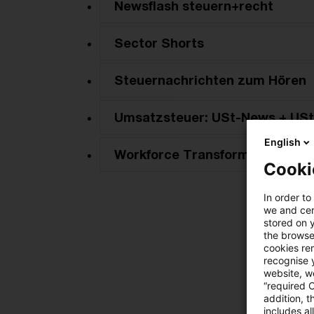
Newsflash steuern+recht
Sector Shorts
Steuernachrichten zum Hören
Umsatzsteuer: USt-News + USt
English
Workforce Transformation New
Cooki
In order to
we and cert
stored on 
the browser
cookies re
recognise y
website, we
“required 
addition, t
includes a