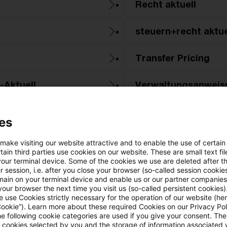
Recht aktuell
steuern+recht aktue
Transfer Pricing
-Aktuell
Verwaltungsanweis
s
Zollrecht aktuell
es
 make visiting our website attractive and to enable the use of certain
ain third parties use cookies on our website. These are small text fil
your terminal device. Some of the cookies we use are deleted after t
 session, i.e. after you close your browser (so-called session cookie
main on your terminal device and enable us or our partner companies
our browser the next time you visit us (so-called persistent cookies)
 use Cookies strictly necessary for the operation of our website (her
Cookie”). Learn more about these required Cookies on our Privacy Poli
he following cookie categories are used if you give your consent. Th
ll cookies selected by you and the storage of information associated