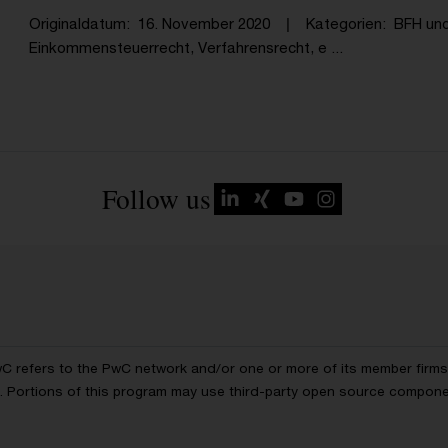
Originaldatum
16. November 2020
Kategorien
BFH un
Einkommensteuerrecht, Verfahrensrecht, e ...
Follow us
wC refers to the PwC network and/or one or more of its member firms, 
ls. Portions of this program may use third-party open source compon