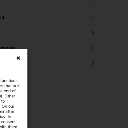
ll
ungen
 functions,
es that are
he end of
s). Other
 to
. On our
einafter
cy. In
e consent
 with them