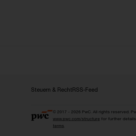
Steuern & Recht
RSS-Feed
© 2017 - 2026 PwC. All rights reserved. P
www.pwc.com/structure
for further detai
terms
.