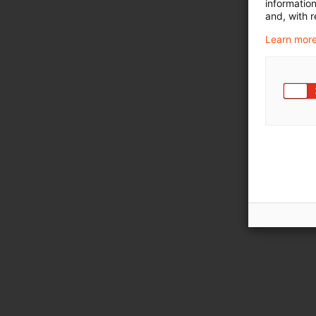
informatio
and, with r
Learn more