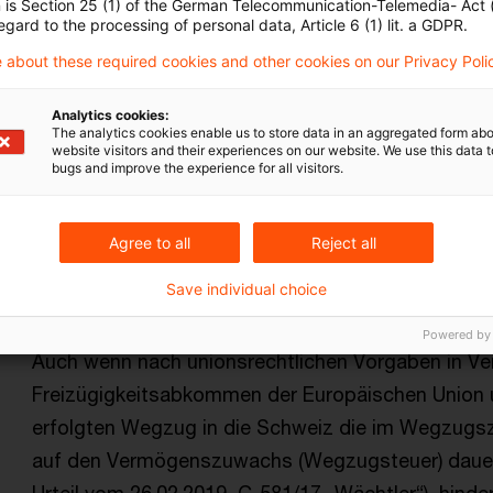
n is Section 25 (1) of the German Telecommunication-Telemedia- Act
Europäische Gerichtshof entschieden, dass die d
egard to the processing of personal data, Article 6 (1) lit. a GDPR.
Antragsveranlagung zur Einkommensteuer für in 
 about these required cookies and other cookies on our Privacy Poli
Arbeitnehmer unionsrechtswidrig ist. Einer solche
Freizügigkeitsabkommen zwischen der EU und de
Analytics cookies:
The analytics cookies enable us to store data in an aggregated form abo
website visitors and their experiences on our website. We use this data to
Originaldatum
30. Mai 2024
Kategorien
EU-Recht
bugs and improve the experience for all visitors.
Schweiz, Einkommensteuerrecht, EU-Recht, ...
Agree to all
Reject all
Wegzugsbesteuerung bei einem Wegz
Save individual choice
...
Powered by
Auch wenn nach unionsrechtlichen Vorgaben in V
Freizügigkeitsabkommen der Europäischen Union 
erfolgten Wegzug in die Schweiz die im Wegzugsz
auf den Vermögenszuwachs (Wegzugsteuer) dauerh