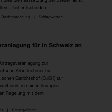
rt dies die Festsetzung der Steuer nicht.
len Urteil entschieden.
G Rechtsprechung
Schlagwörter
ranlagung für in Schweiz an
 Antragsveranlagung zur
utsche Arbeitnehmer für
ischen Gerichtshof (EuGH) zur
alt sieht in seinen heutigen
hen Regelung mit dem
ht
Schlagwörter