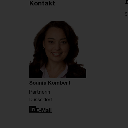
Empfohlene Artikel
Kontakt
9
Sounia Kombert
Partnerin
Düsseldorf
LinkedIn
E-Mail