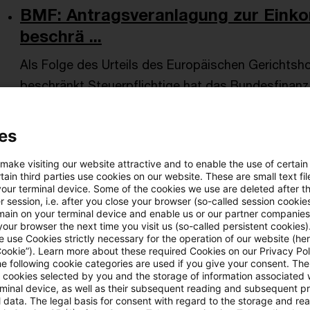
BMF: Antragsveranlagung zur Eink
beschrä ...
Als Folge des Urteils des Europäischen Gerichtsh
beschränkt Steuerpflichtige hat das Bundesfinanzm
Verlautbarung - „im Vorgriff auf eine gesetzliche R
Veranlagung zur Einkommensteuer auch für Persone
es
Schweizerischen Eidgenossenschaft in ihren Wohn
 make visiting our website attractive and to enable the use of certain
haben.
ain third parties use cookies on our website. These are small text fil
your terminal device. Some of the cookies we use are deleted after t
Originaldatum
06. August 2024
Kategorien
Verwaltun
 session, i.e. after you close your browser (so-called session cookie
Schweiz, EU-Recht, Freizügigkeitsabkomme ...
main on your terminal device and enable us or our partner companies
our browser the next time you visit us (so-called persistent cookies)
 use Cookies strictly necessary for the operation of our website (her
Cookie”). Learn more about these required Cookies on our Privacy Poli
he following cookie categories are used if you give your consent. Th
EuGH: Antragsveranlagung auch für i
ll cookies selected by you and the storage of information associated
rminal device, as well as their subsequent reading and subsequent p
Aufgrund eines Vorabentscheidungsersuchens des 
 data. The legal basis for consent with regard to the storage and re