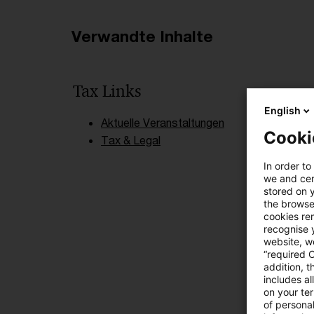
Verwandte Inhalte
Tax Links
English
Aktuelle Veranstaltungen
Cooki
Tax & Legal
In order to
we and cert
stored on 
the browser
cookies re
recognise y
website, we
“required 
addition, t
includes a
on your te
of personal