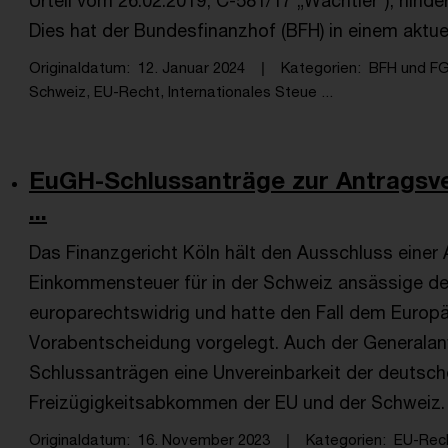
Urteil vom 26.02.2019, C-581/17 „Wächtler“), hinde
Dies hat der Bundesfinanzhof (BFH) in einem aktuel
Originaldatum
12. Januar 2024
Kategorien
BFH und F
Schweiz, EU-Recht, Internationales Steue ...
EuGH-Schlussanträge zur Antragsve
...
Das Finanzgericht Köln hält den Ausschluss einer
Einkommensteuer für in der Schweiz ansässige de
europarechtswidrig und hatte den Fall dem Europä
Vorabentscheidung vorgelegt. Auch der Generalanw
Schlussanträgen eine Unvereinbarkeit der deutsc
Freizügigkeitsabkommen der EU und der Schweiz.
Originaldatum
16. November 2023
Kategorien
EU-Rec