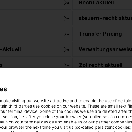
Recht aktuell
steuern+recht aktue
Transfer Pricing
-Aktuell
Verwaltungsanweis
s
Zollrecht aktuell
es
 make visiting our website attractive and to enable the use of certain
ain third parties use cookies on our website. These are small text fil
your terminal device. Some of the cookies we use are deleted after t
 session, i.e. after you close your browser (so-called session cookie
main on your terminal device and enable us or our partner companies
our browser the next time you visit us (so-called persistent cookies)