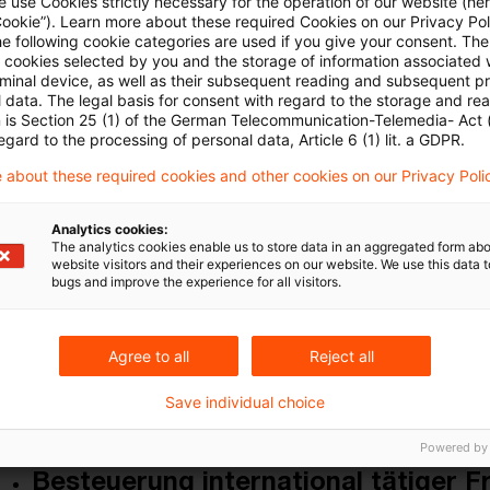
Kategorien: Alle
 use Cookies strictly necessary for the operation of our website (her
Cookie”). Learn more about these required Cookies on our Privacy Poli
he following cookie categories are used if you give your consent. Th
 Ergebnisse gefunden
ll cookies selected by you and the storage of information associated
rminal device, as well as their subsequent reading and subsequent p
 data. The legal basis for consent with regard to the storage and re
n is Section 25 (1) of the German Telecommunication-Telemedia- Act
Nationaler "Switch-over" zur Steue
egard to the processing of personal data, Article 6 (1) lit. a GDPR.
 about these required cookies and other cookies on our Privacy Poli
Der Bundesfinanzhof (BFH) in einem aktuellen Urtei
internationalen Steuerrechts entschieden. Der in
Analytics cookies:
The analytics cookies enable us to store data in an aggregated form abo
(AStG) geregelte Wechsel in der Methode zur Ve
website visitors and their experiences on our website. We use this data to
bestimmten Auslandsgewinnen erfordert, dass der
bugs and improve the experience for all visitors.
Auslandsgesellschaft, die die Gewinne erzielt, beh
Agree to all
Reject all
Originaldatum
30. Mai 2025
Kategorien
BFH und FG R
Internationales Steuerrecht, Außensteuer ...
Save individual choice
Powered by
Besteuerung international tätiger Fr