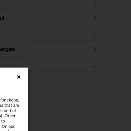
ll
ungen
 functions,
es that are
he end of
s). Other
 to
. On our