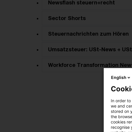
Newsflash steuern+recht
Sector Shorts
Steuernachrichten zum Hören
Umsatzsteuer: USt-News + USt
Workforce Transformation New
English
Cooki
In order to
we and cert
stored on 
the browser
cookies re
recognise y