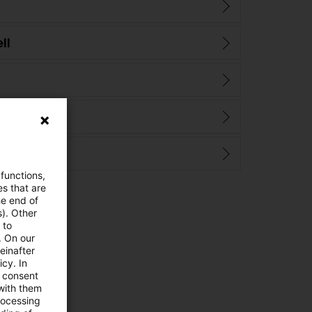
ll
ungen
 functions,
es that are
he end of
s). Other
 to
. On our
einafter
cy. In
e consent
 with them
rocessing