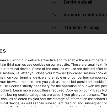
Recht aktuell
steuern+recht aktue
Transfer Pricing
-Aktuell
Verwaltungsanweis
es
s
Zollrecht aktuell
 make visiting our website attractive and to enable the use of certain
ain third parties use cookies on our website. These are small text fil
your terminal device. Some of the cookies we use are deleted after t
 session, i.e. after you close your browser (so-called session cookie
main on your terminal device and enable us or our partner companies
our browser the next time you visit us (so-called persistent cookies)
 use Cookies strictly necessary for the operation of our website (her
Cookie”). Learn more about these required Cookies on our Privacy Poli
he following cookie categories are used if you give your consent. Th
ll cookies selected by you and the storage of information associated
rminal device, as well as their subsequent reading and subsequent p