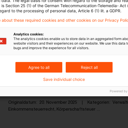
Kategorien: Alle
 data. The legal basis for consent with regard to the storage and re
n is Section 25 (1) of the German Telecommunication-Telemedia- Act
egard to the processing of personal data, Article 6 (1) lit. a GDPR.
 Ergebnisse gefunden
 about these required cookies and other cookies on our Privacy Poli
Analytics cookies:
BMF: Steuerliche Anerkennung von 
The analytics cookies enable us to store data in an aggregated form abo
website visitors and their experiences on our website. We use this data to
...
bugs and improve the experience for all visitors.
Das Bundesministerium der Finanzen hat zur ste
für die Bewirtung von Personen aus geschäftliche
Agree to all
Reject all
Betriebsausgaben Stellung genommen. Das früher
Save individual choice
durch das aktuelle Schreiben ersetzt und ist für d
Bewirtungen bis zum 31. Dezember 2024 weiter 
Powered by
Originaldatum
20. November 2025
Kategorien
Verwal
Einkommensteuerrecht, Körperschaftsteuer ...