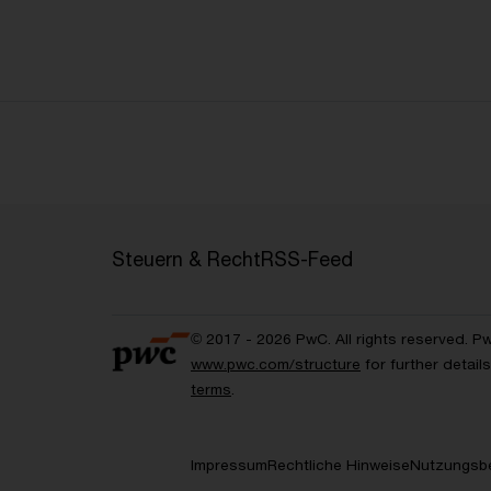
Steuern & Recht
RSS-Feed
© 2017 - 2026 PwC. All rights reserved. P
www.pwc.com/structure
for further detai
terms
.
Impressum
Rechtliche Hinweise
Nutzungsb