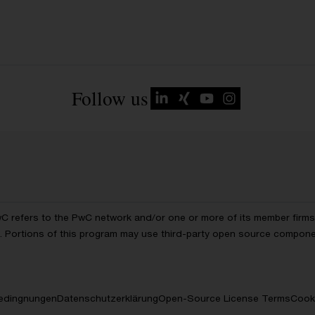
Follow us
wC refers to the PwC network and/or one or more of its member firms, 
ls. Portions of this program may use third-party open source compon
edingnungen
Datenschutzerklärung
Open-Source License Terms
Cooki