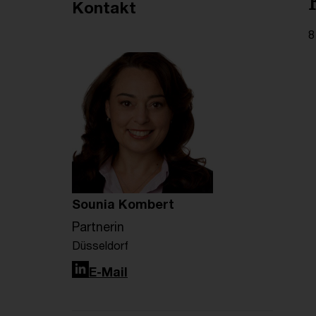
Empfohlene Artikel
Kontakt
8
Sounia Kombert
Partnerin
Düsseldorf
LinkedIn
E-Mail