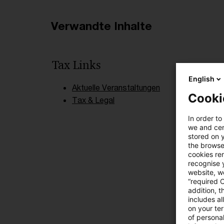
Verwandte Inhalte
Tax Links
English
Aktuelle Veranstaltungen
Cooki
Tax & Legal
In order to
we and cert
stored on 
the browser
cookies re
recognise y
website, we
“required 
addition, t
includes a
on your te
of personal