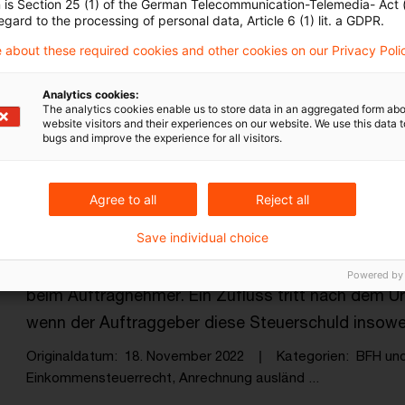
n is Section 25 (1) of the German Telecommunication-Telemedia- Act
Einkünften führen und dem negativen Progressions
egard to the processing of personal data, Article 6 (1) lit. a GDPR.
Finanzgericht Baden-Württemberg entschieden.
 about these required cookies and other cookies on our Privacy Poli
Originaldatum
22. August 2023
Kategorien
BFH und F
Analytics cookies:
Einkommensteuerrecht, Doppelbesteuerungs ...
The analytics cookies enable us to store data in an aggregated form abo
website visitors and their experiences on our website. We use this data to
bugs and improve the experience for all visitors.
Zufluss ausländischer Honorare und
Agree to all
Reject all
Der Einbehalt eines Teils des Honorars seitens de
Save individual choice
Quellensteuerschuld des Auftragnehmers führt be
Überschussrechnung (noch) nicht zu einem Zuflus
Powered by
beim Auftragnehmer. Ein Zufluss tritt nach dem Ur
wenn der Auftraggeber diese Steuerschuld insowei
Originaldatum
18. November 2022
Kategorien
BFH un
Einkommensteuerrecht, Anrechnung ausländ ...