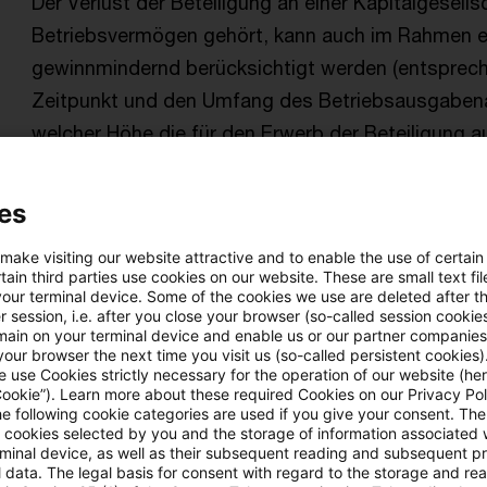
Der Verlust der Beteiligung an einer Kapitalgesel
Betriebsvermögen gehört, kann auch im Rahmen 
gewinnmindernd berücksichtigt werden (entspreche
Zeitpunkt und den Umfang des Betriebsausgabena
welcher Höhe die für den Erwerb der Beteiligung 
verlorengegangen sind. Auf die Rechtsprechungsg
Beteiligungsverlusts im Privatvermögen nach § 17
es
Zusammenhang nicht zurückgegriffen werden. Dies 
 make visiting our website attractive and to enable the use of certain
entschieden.
ain third parties use cookies on our website. These are small text fil
your terminal device. Some of the cookies we use are deleted after t
Originaldatum
03. September 2024
Kategorien
BFH u
 session, i.e. after you close your browser (so-called session cookie
Einkommensteuerrecht, GmbH-Beteiligung, ...
main on your terminal device and enable us or our partner companies
our browser the next time you visit us (so-called persistent cookies)
 use Cookies strictly necessary for the operation of our website (her
Cookie”). Learn more about these required Cookies on our Privacy Poli
he following cookie categories are used if you give your consent. Th
Update: Kein Gestaltungsmissbrauch
ll cookies selected by you and the storage of information associated
rminal device, as well as their subsequent reading and subsequent p
Über das Ausland abgewickelte Goldgeschäfte kön
 data. The legal basis for consent with regard to the storage and re