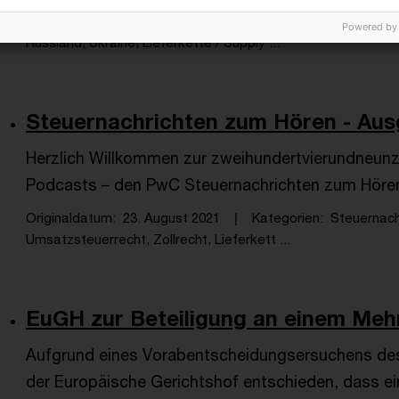
Originaldatum
04. April 2022
Kategorien
EU-Recht
Powered by
Russland, Ukraine, Lieferkette / Supply ...
Steuernachrichten zum Hören - Ausg
Herzlich Willkommen zur zweihundertvierundneun
Podcasts – den PwC Steuernachrichten zum Höre
Originaldatum
23. August 2021
Kategorien
Steuernach
Umsatzsteuerrecht, Zollrecht, Lieferkett ...
EuGH zur Beteiligung an einem Meh
Aufgrund eines Vorabentscheidungsersuchens des
der Europäische Gerichtshof entschieden, dass e