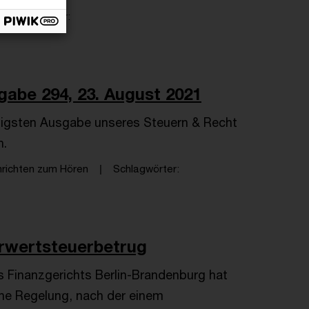
Schlagwörter
abe 294, 23. August 2021
zigsten Ausgabe unseres Steuern & Recht
n.
richten zum Hören
Schlagwörter
rwertsteuerbetrug
 Finanzgerichts Berlin-Brandenburg hat
ine Regelung, nach der einem