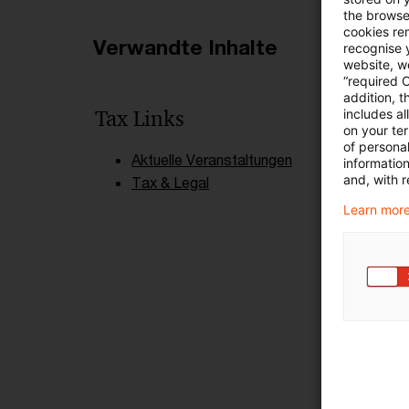
the browser
cookies re
Verwandte Inhalte
recognise y
website, we
“required 
addition, t
Tax Links
includes a
on your te
of personal
Aktuelle Veranstaltungen
informatio
and, with r
Tax & Legal
Learn more