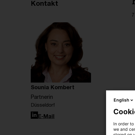
Empfohlene Artikel
Kontakt
7
Sounia Kombert
Partnerin
English
Düsseldorf
Cooki
LinkedIn
E-Mail
In order to
we and cert
stored on 