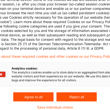
CSDDD) gefasst. Bis zum Herbst 2023 sollen nun 
 session, i.e. after you close your browser (so-called session cookie
Kommission und Rat über die finale Abstimmung de
main on your terminal device and enable us or our partner companies
our browser the next time you visit us (so-called persistent cookies)
Regelungen werden – auf Grundlage der Beschluss
 use Cookies strictly necessary for the operation of our website (her
Cookie”). Learn more about these required Cookies on our Privacy Poli
Verschärfung der Sorgfaltspflichten in der Werts
he following cookie categories are used if you give your consent. Th
folgend den Nachjustierungsbedarf hinsichtlich 
ll cookies selected by you and the storage of information associated
rminal device, as well as their subsequent reading and subsequent p
bestehender Compliance Management Systeme zu
 data. The legal basis for consent with regard to the storage and re
n is Section 25 (1) of the German Telecommunication-Telemedia- Act
Originaldatum
24. August 2023
Kategorien
EU-Recht,
egard to the processing of personal data, Article 6 (1) lit. a GDPR.
Gesetzgebung, EU-Recht, Lieferkette / Su ...
 about these required cookies and other cookies on our Privacy Poli
Analytics cookies:
The analytics cookies enable us to store data in an aggregated form abo
Krieg in der Ukraine – Veränderte Li
website visitors and their experiences on our website. We use this data to
bugs and improve the experience for all visitors.
Der Krieg in der Ukraine hat weitreichende Auswir
Es stellen sich zahlreiche Fragen zu den vertrag
Agree to all
Reject all
Unternehmen jetzt achten müssen, erläutert PwC-E
Fragen an…“.
Save individual choice