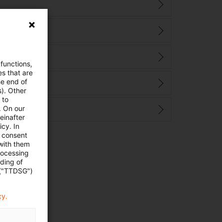
ll
 functions,
es that are
he end of
ungen
s). Other
 to
. On our
einafter
cy. In
e consent
 with them
rocessing
ading of
 ("TTDSG")
cy.