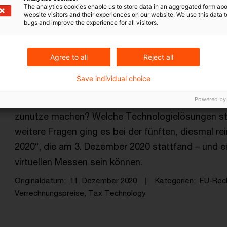
Kategorien: Alle
The analytics cookies enable us to store data in an aggregated form abo
website visitors and their experiences on our website. We use this data to
bugs and improve the experience for all visitors.
in Ergebnis gefunden
Agree to all
Reject all
Virtuelle Messe: Geballte Expertise 
Save individual choice
Wie können Rechts- und Steuerabteilungen von Un
Prozesse sicherer machen? Wie können sie mit de
Powered by
zunutze machen? Welche Technologielösungen st
weitere Fragen ging es bei der fünften, diesmal rei
2020“, die am 3. Dezember 2020 stattfand – und e
virtuellen Messen sein können.
Originaldatum
11. Dezember 2020
Kategorien
EU-Rec
Verrechnungspreise, Tax Technology