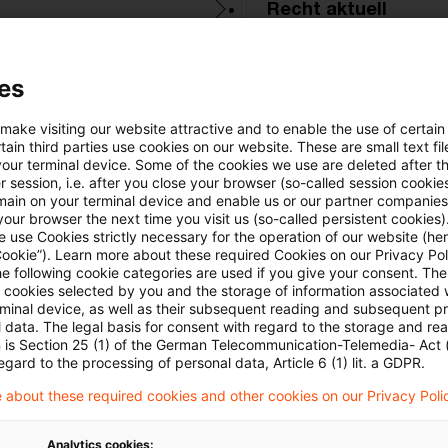
Recht aktuell
steuern+recht aktue
es
Transfer Pricing
 make visiting our website attractive and to enable the use of certain
ain third parties use cookies on our website. These are small text fil
your terminal device. Some of the cookies we use are deleted after t
-Aktuell
Verwaltungsanweis
 session, i.e. after you close your browser (so-called session cookie
main on your terminal device and enable us or our partner companies
s
Zollrecht aktuell
our browser the next time you visit us (so-called persistent cookies)
 use Cookies strictly necessary for the operation of our website (her
Cookie”). Learn more about these required Cookies on our Privacy Poli
he following cookie categories are used if you give your consent. Th
ll cookies selected by you and the storage of information associated
rminal device, as well as their subsequent reading and subsequent p
 data. The legal basis for consent with regard to the storage and re
n is Section 25 (1) of the German Telecommunication-Telemedia- Act
egard to the processing of personal data, Article 6 (1) lit. a GDPR.
 about these required cookies and other cookies on our Privacy Poli
Analytics cookies: