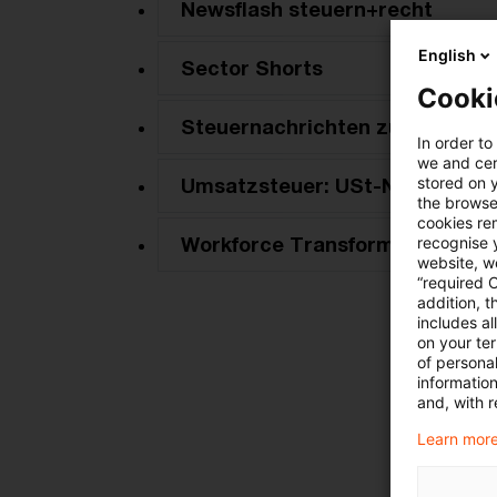
Newsflash steuern+recht
English
Sector Shorts
Cooki
Steuernachrichten zum Hören
In order to
we and cert
stored on 
Umsatzsteuer: USt-News + USt
the browser
cookies re
Workforce Transformation New
recognise y
website, we
“required 
addition, t
includes a
on your te
of personal
informatio
and, with r
Learn more