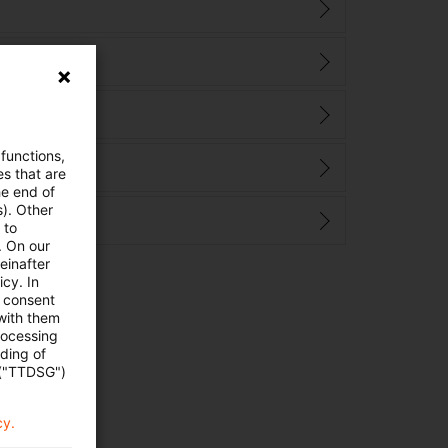
ll
 functions,
ungen
es that are
he end of
s). Other
 to
. On our
einafter
cy. In
e consent
 with them
rocessing
ading of
 ("TTDSG")
cy.