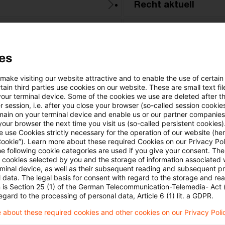
Recht aktuell
steuern+recht aktue
es
Transfer Pricing
 make visiting our website attractive and to enable the use of certain
-Aktuell
Verwaltungsanweis
ain third parties use cookies on our website. These are small text fil
your terminal device. Some of the cookies we use are deleted after t
 session, i.e. after you close your browser (so-called session cookie
s
Zollrecht aktuell
main on your terminal device and enable us or our partner companies
our browser the next time you visit us (so-called persistent cookies)
 use Cookies strictly necessary for the operation of our website (her
Cookie”). Learn more about these required Cookies on our Privacy Poli
he following cookie categories are used if you give your consent. Th
ll cookies selected by you and the storage of information associated
rminal device, as well as their subsequent reading and subsequent p
 data. The legal basis for consent with regard to the storage and re
n is Section 25 (1) of the German Telecommunication-Telemedia- Act
egard to the processing of personal data, Article 6 (1) lit. a GDPR.
 about these required cookies and other cookies on our Privacy Poli