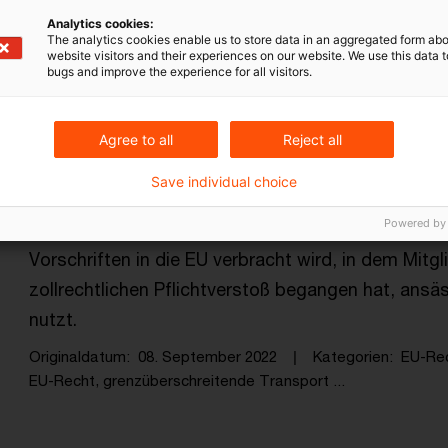
Kategorien: Alle
Analytics cookies:
The analytics cookies enable us to store data in an aggregated form abo
 Ergebnisse gefunden
website visitors and their experiences on our website. We use this data to
bugs and improve the experience for all visitors.
EuGH: Ort der Einfuhr eines in einem
Agree to all
Reject all
In Beantwortung eines Vorabentscheidungsersuch
Save individual choice
Europäische Gerichtshof entschieden, dass sich um
Powered by
in einem Drittstaat zugelassenen Fahrzeugs, das u
Vorschriften in die EU verbracht wird, in dem Mitgl
zollrechtlichen Pflichtverstoß begangen hat, ansä
nutzt.
Originaldatum
08. September 2022
Kategorien
EU-Re
EU-Recht, grenzüberschreitende Transport ...