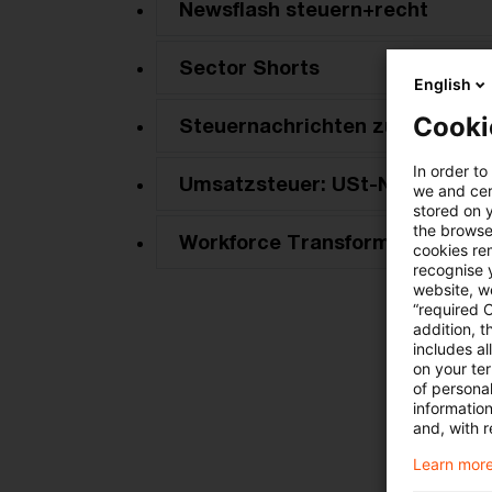
Newsflash steuern+recht
Sector Shorts
English
Cooki
Steuernachrichten zum Hören
In order to
Umsatzsteuer: USt-News + USt
we and cert
stored on 
the browser
Workforce Transformation New
cookies re
recognise y
website, we
“required 
addition, t
includes a
on your te
of personal
informatio
and, with r
Learn more