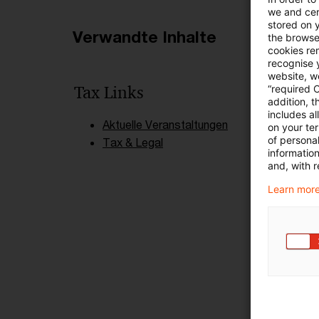
we and cert
stored on 
Verwandte Inhalte
the browser
cookies re
recognise y
website, we
Tax Links
“required 
addition, t
includes a
Aktuelle Veranstaltungen
on your te
of personal
Tax & Legal
informatio
and, with r
Learn more