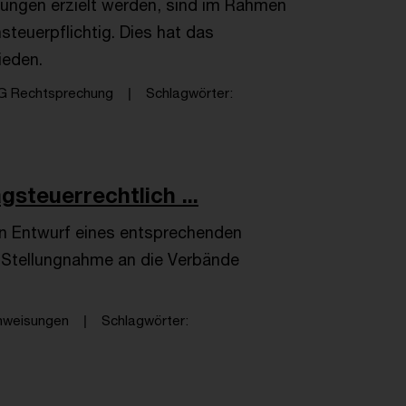
ungen erzielt werden, sind im Rahmen
teuerpflichtig. Dies hat das
ieden.
G Rechtsprechung
Schlagwörter
teu­er­recht­li­ch ...
n Entwurf eines entsprechenden
u Stellungnahme an die Verbände
nweisungen
Schlagwörter