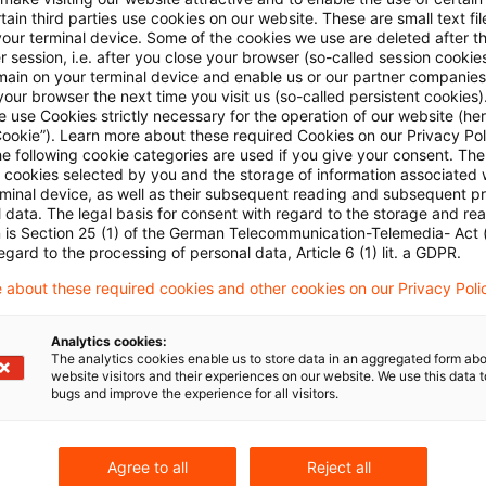
Das Finanzgericht Baden-Württemberg hat in einem
ain third parties use cookies on our website. These are small text fil
Gewinne aus der Veräußerung von Kryptowährungen
your terminal device. Some of the cookies we use are deleted after t
 session, i.e. after you close your browser (so-called session cookie
Originaldatum
28. März 2023
Kategorien
BFH und FG 
main on your terminal device and enable us or our partner companies
our browser the next time you visit us (so-called persistent cookies)
crypto assets / virtual assets, Einkomme ...
 use Cookies strictly necessary for the operation of our website (her
Cookie”). Learn more about these required Cookies on our Privacy Poli
he following cookie categories are used if you give your consent. Th
ll cookies selected by you and the storage of information associated
Veräußerungsgewinne bei Kryptowäh
rminal device, as well as their subsequent reading and subsequent p
 data. The legal basis for consent with regard to the storage and re
n is Section 25 (1) of the German Telecommunication-Telemedia- Act
Der Bundesfinanzhof (BFH) hat in einem aktuellen 
egard to the processing of personal data, Article 6 (1) lit. a GDPR.
Veräußerungsgewinne, die ein Steuerpflichtiger in
 about these required cookies and other cookies on our Privacy Poli
oder dem Tausch von Kryptowährungen wie Bitcoin
Besteuerung als privates Veräußerungsgeschäft un
Analytics cookies:
The analytics cookies enable us to store data in an aggregated form abo
website visitors and their experiences on our website. We use this data to
Originaldatum
28. Februar 2023
Kategorien
BFH und F
bugs and improve the experience for all visitors.
crypto assets / virtual assets, Einkomme ...
Agree to all
Reject all