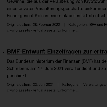
Gewinne, die aus der Veräußerung von Kryptowähr
eines privaten Veräußerungsgeschäfts einkommens
Finanzgericht Köln in einem aktuellen Urteil entsch
Originaldatum
28. Februar 2022
Kategorien
BFH und F
crypto assets / virtual assets, Einkomme ...
BMF-Entwurf: Ein­zel­fra­gen zur er­trag­s
Das Bundesministerium der Finanzen (BMF) hat de
Schreibens am 17. Juni 2021 veröffentlicht und z
geschickt.
Originaldatum
23. Juni 2021
Kategorien
Verwaltungsa
crypto assets / virtual assets, Einkomme ...