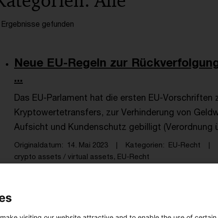
Kategorien: Alle
 Ergebnisse gefunden
Neue EU-Regeln zur Rückverfolgung
...
Das EU-Parlament hat die ersten EU-Vorschriften 
Kryptowertetransfers, zur Verhinderung von Gel
Aufsicht und Kundenschutz gebilligt (Verordnung 
Originaldatum
14. Mai 2023
Kategorien
EU-Recht
crypto assets / virtual assets, EU-Recht
es
Update: Steuerpflicht von Gewinnen 
 make visiting our website attractive and to enable the use of certain