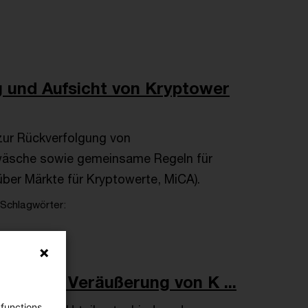
 und Aufsicht von Kryptower
zur Rückverfolgung von
dwäsche sowie gemeinsame Regeln für
über Märkte für Kryptowerte, MiCA).
Schlagwörter
aus der Veräußerung von K ...
 functions,