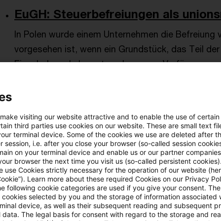
EuGH: Steuerbefreiungen als unionsr
In Polen wurde einem Unternehmen die Befreiung v
vorgesehen ist, wenn ein Grundstück, das Teil der 
Eisenbahnverkehrsunternehmen zur Verfügung gest
dass die Gewährung der Befreiung gegen Vorschrif
Beihilfen verstoße. Der Europäische Gerichtshof h
es
präzisiert, unter denen Steuerbefreiungen gegen 
 make visiting our website attractive and to enable the use of certain
ain third parties use cookies on our website. These are small text fil
Originaldatum
29. April 2025
Kategorien
EU-Recht
your terminal device. Some of the cookies we use are deleted after t
Internationales Steuerrecht, staatliche ...
 session, i.e. after you close your browser (so-called session cookie
main on your terminal device and enable us or our partner companies
our browser the next time you visit us (so-called persistent cookies)
 use Cookies strictly necessary for the operation of our website (her
Cookie”). Learn more about these required Cookies on our Privacy Poli
Update: EU-Gericht gibt Klagen g
he following cookie categories are used if you give your consent. Th
...
ll cookies selected by you and the storage of information associated
rminal device, as well as their subsequent reading and subsequent p
 data. The legal basis for consent with regard to the storage and re
Das Gericht der Europäischen Union (EuG) hat den 