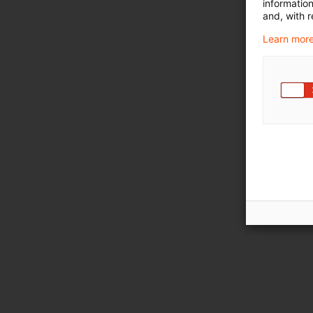
informatio
and, with r
Learn more