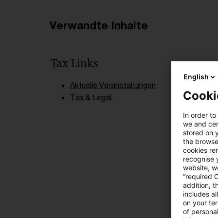
Verwandte Inhalte
Tax Links
English
Aktuelle Veranstaltungen
Cooki
Tax & Legal
In order to
we and cert
stored on 
the browser
cookies re
recognise y
website, we
“required 
addition, t
includes a
on your te
of personal