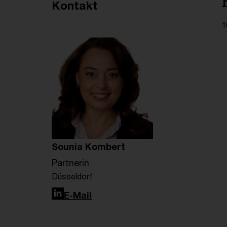
Empfohlene Artikel
Kontakt
1
Sounia Kombert
Partnerin
Düsseldorf
LinkedIn
E-Mail