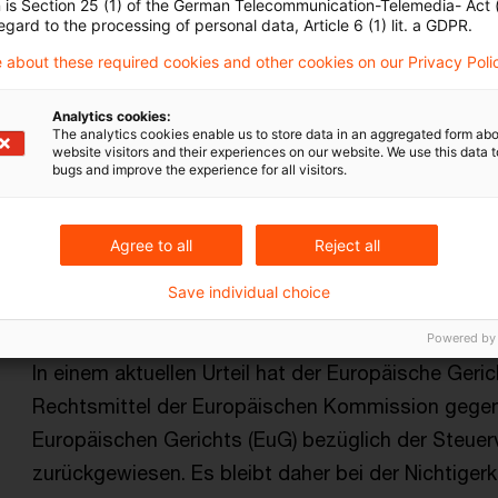
n is Section 25 (1) of the German Telecommunication-Telemedia- Act
Gesellschaften Apple Sales International und Ap
egard to the processing of personal data, Article 6 (1) lit. a GDPR.
Beschluss der Europäischen Kommission stattgeg
 about these required cookies and other cookies on our Privacy Poli
erklärt. Der Kommission sei es nicht gelungen, re
Analytics cookies:
eine unzulässige staatliche Beihilfe im Sinne von 
The analytics cookies enable us to store data in an aggregated form abo
website visitors and their experiences on our website. We use this data to
Originaldatum
10. September 2024
Kategorien
EU-Re
bugs and improve the experience for all visitors.
EU-Recht, staatliche Beihilfe, Irland, s ...
Agree to all
Reject all
Steuervorbescheide Luxemburg: EuG
Save individual choice
...
Powered by
In einem aktuellen Urteil hat der Europäische Ger
Rechtsmittel der Europäischen Kommission gegen d
Europäischen Gerichts (EuG) bezüglich der Steu
zurückgewiesen. Es bleibt daher bei der Nichtig