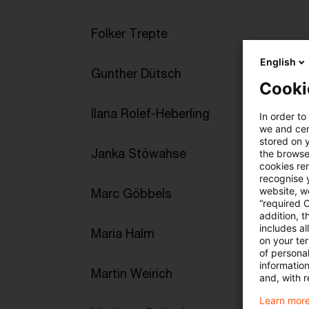
Folker Trepte
English
Gunther Dütsch
Cooki
Ilana Rolef-Heberling
In order to
we and cert
stored on 
Janka Stöwahse
the browser
cookies re
recognise y
website, we
Marc Göbbels
“required 
addition, t
includes a
Maria Halm
on your te
of personal
informatio
Martin Weirich
and, with r
Learn more