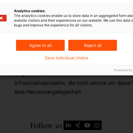
Im Bereich Agriculture Services beschäftige ic
Analytics cookies:
regenerativen Landwirtschaft, wo neben Bewir
The analytics cookies enable us to store data in an aggregated form abo
website visitors and their experiences on our website. We use this data to
Agri-PV und CO2-Speicherung in Böden eine groß
bugs and improve the experience for all visitors.
Vor meiner Zeit bei PwC Deutschland war ich in 
Agree to all
Reject all
von erneuerbaren Energien, wie Deutschlands 
diverser Großraumstudien zur Speicherung und El
Save individual choice
Powered by
Begonnen habe ich meine berufliche Laufbahn als
Infrastrukturprojekte, die mich einmal um diese
eine Herzensangelegenheit.
Follow us