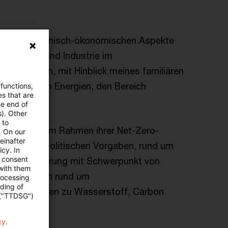
land die technisch-ökonomischen Aspekte
ersorgern und Industrie im
 betreue ich, mit Hinblick meines familiären
erneuerbaren Energien, den Bereich
 functions,
es that are
he end of
s). Other
 to
nternehmen im Rahmen ihrer Net-Zero-
. On our
einafter
rischen bzw. politischen Vorgaben, rund um
cy. In
e consent
ekarbonisierung mit Schwerpunkt von
 with them
n den Themen rund um
rocessing
ading of
agestellungen zu Wasserstoff, Carbon
 ("TTDSG")
cy.