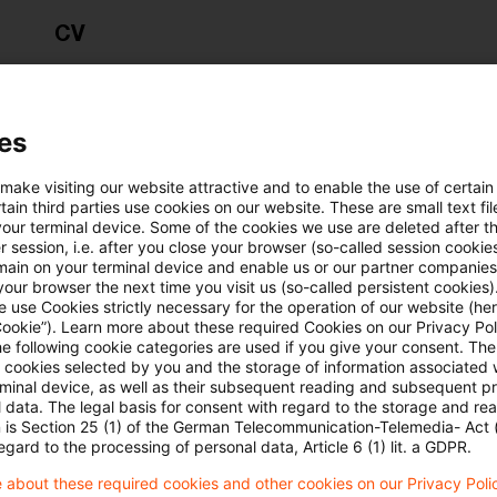
CV
Als Ingenieur verantworte ich bei PwC Deutsch
der Energie- und Dekarbonisierungswende von V
es
Geschäftsbereich Nachhaltigkeit. Darüber hinaus
Hintergrunds und zahlreichen Schnittstellen zu 
 make visiting our website attractive and to enable the use of certain
ain third parties use cookies on our website. These are small text fil
Agriculture Services.
your terminal device. Some of the cookies we use are deleted after t
 session, i.e. after you close your browser (so-called session cookie
main on your terminal device and enable us or our partner companies
Dabei beraten wir Versorgungs- und Industrieu
our browser the next time you visit us (so-called persistent cookies)
 use Cookies strictly necessary for the operation of our website (her
Strategien auf Basis von freiwilligen, regulato
Cookie”). Learn more about these required Cookies on our Privacy Poli
he following cookie categories are used if you give your consent. Th
den technisch-ökonomischen besten Weg zur D
ll cookies selected by you and the storage of information associated
Scope 1 & 2 Maßnahmen. Darunter fallen nebe
rminal device, as well as their subsequent reading and subsequent p
 data. The legal basis for consent with regard to the storage and re
Grünstrombeschaffung und -erzeugung auch Fr
n is Section 25 (1) of the German Telecommunication-Telemedia- Act
egard to the processing of personal data, Article 6 (1) lit. a GDPR.
Capture und anderen Zukunftstechnologien.
 about these required cookies and other cookies on our Privacy Poli