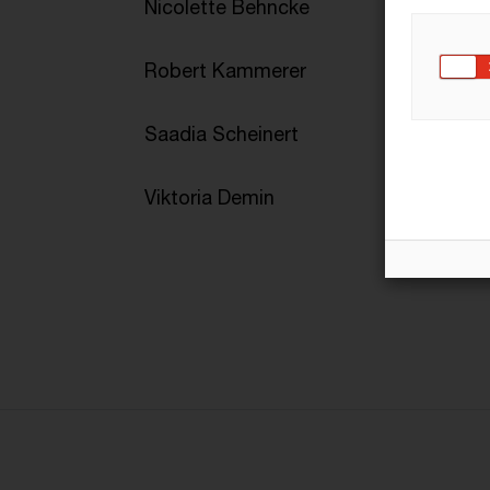
Nicolette Behncke
Robert Kammerer
Saadia Scheinert
Viktoria Demin