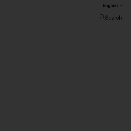
English
Search
Close search